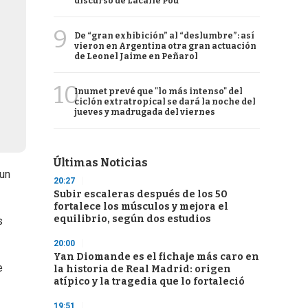
discurso de Lacalle Pou
9
De “gran exhibición” al “deslumbre”: así
vieron en Argentina otra gran actuación
de Leonel Jaime en Peñarol
10
Inumet prevé que "lo más intenso" del
ciclón extratropical se dará la noche del
jueves y madrugada del viernes
Últimas Noticias
 un
20:27
Subir escaleras después de los 50
fortalece los músculos y mejora el
equilibrio, según dos estudios
s
20:00
Yan Diomande es el fichaje más caro en
e
la historia de Real Madrid: origen
atípico y la tragedia que lo fortaleció
19:51