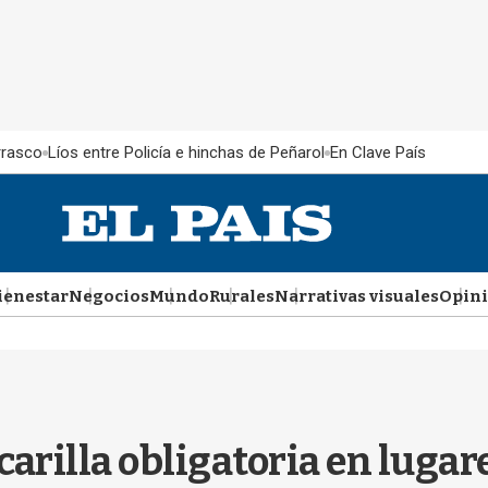
rrasco
Líos entre Policía e hinchas de Peñarol
En Clave País
ienestar
Negocios
Mundo
Rurales
Narrativas visuales
Opin
scarilla obligatoria en luga