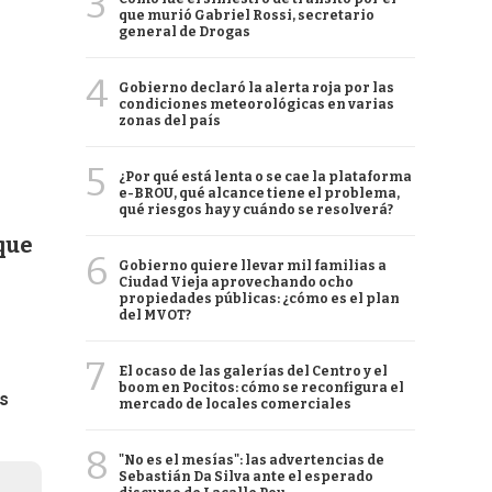
3
que murió Gabriel Rossi, secretario
general de Drogas
4
Gobierno declaró la alerta roja por las
condiciones meteorológicas en varias
zonas del país
5
¿Por qué está lenta o se cae la plataforma
e-BROU, qué alcance tiene el problema,
qué riesgos hay y cuándo se resolverá?
nque
6
Gobierno quiere llevar mil familias a
Ciudad Vieja aprovechando ocho
propiedades públicas: ¿cómo es el plan
del MVOT?
7
El ocaso de las galerías del Centro y el
boom en Pocitos: cómo se reconfigura el
os
mercado de locales comerciales
8
"No es el mesías": las advertencias de
Sebastián Da Silva ante el esperado