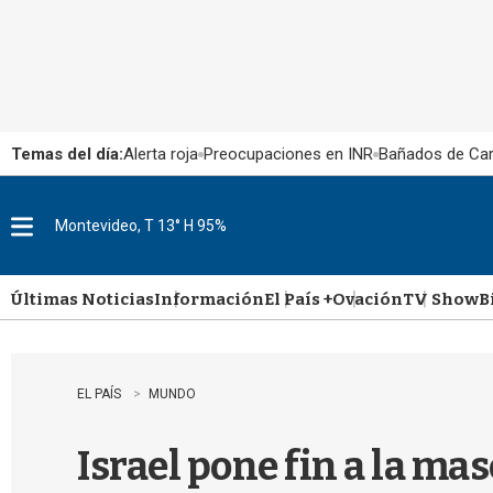
Temas del día:
Alerta roja
Preocupaciones en INR
Bañados de Ca
Montevideo, T 13° H 95%
M
e
n
u
Últimas Noticias
Información
El País +
Ovación
TV Show
B
EL PAÍS
MUNDO
Israel pone fin a la ma