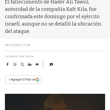
a
El fallecimiento de Hader Ali Tawiil,
autoridad de la compañía Kafr Kila, fue
confirmada este domingo por el ejército
israelí, aunque no se detalló la ubicación
del ataque.
06/10/2024, 15:28
Compartir esta noticia
F
W
T
L
E
a
h
w
i
m
c
a
i
n
a
e
t
t
k
i
+
Agregar El País en
b
s
t
e
l
o
A
e
d
o
p
r
I
k
p
n