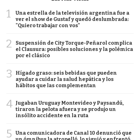
1
Una estrella de la televisión argentina fue a
ver el show de Gustaf y quedó deslumbrada:
"Quiero trabajar con vos"
2
Suspensión de City Torque-Peñarol complica
el Clausura: posibles soluciones y la polémica
por el clásico
3
Hígado graso: seis bebidas que pueden
ayudar a cuidar la salud hepática y los
hábitos que las complementan
4
Jugaban Uruguay Montevideo y Paysandú,
tiraron la pelota afuera y se produjo un
insólito accidente en la ruta
5
Una comunicadora de Canal 10 denunció que
un ómnibus la atropelló, lo siguió y enfrentó