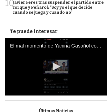
10
Javier Feres tras suspender el partido entre
Torque y Peñarol: “Soy yo el que decide
cuando se juega y cuando no”
Te puede interesar
El mal momento de Yanina Gasañol con un hincha argentino en "Subrayado"
0
s
e
c
Últimas Noticias