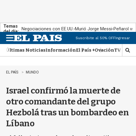
Temas
Negociaciones con EE.UU.
Murió Jorge Messi
Peñarol vs
del día:
Suscribite al 50% OFF
Ingresar
M
e
Últimas Noticias
Información
El País +
Ovación
TV Show
n
M
u
o
s
t
EL PAÍS
MUNDO
r
a
Israel confirmó la muerte de
r
b
otro comandante del grupo
�
s
Hezbolá tras un bombardeo en
q
u
Líbano
e
d