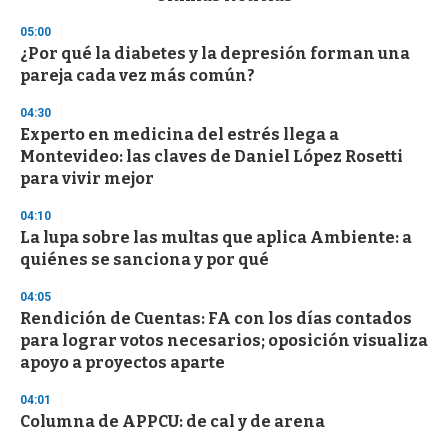
o
n
05:00
d
¿Por qué la diabetes y la depresión forman una
s
o
pareja cada vez más común?
f
3
04:30
3
s
Experto en medicina del estrés llega a
e
Montevideo: las claves de Daniel López Rosetti
c
para vivir mejor
o
n
d
04:10
s
La lupa sobre las multas que aplica Ambiente: a
quiénes se sanciona y por qué
04:05
Rendición de Cuentas: FA con los días contados
para lograr votos necesarios; oposición visualiza
apoyo a proyectos aparte
04:01
Columna de APPCU: de cal y de arena