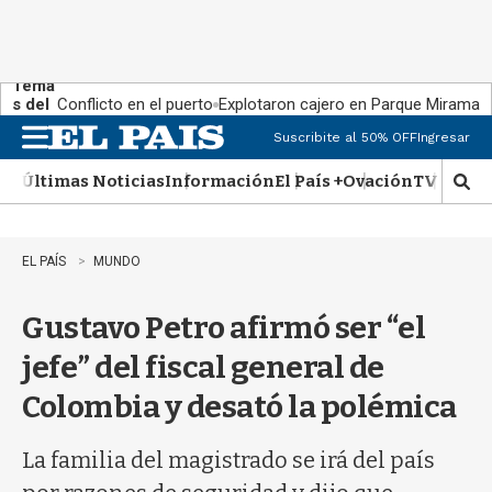
Tema
s del
Conflicto en el puerto
Explotaron cajero en Parque Miramar
día:
Suscribite al 50% OFF
Ingresar
M
e
Últimas Noticias
Información
El País +
Ovación
TV Show
n
M
u
o
s
t
EL PAÍS
MUNDO
r
a
Gustavo Petro afirmó ser “el
r
b
jefe” del fiscal general de
�
s
Colombia y desató la polémica
q
u
e
La familia del magistrado se irá del país
d