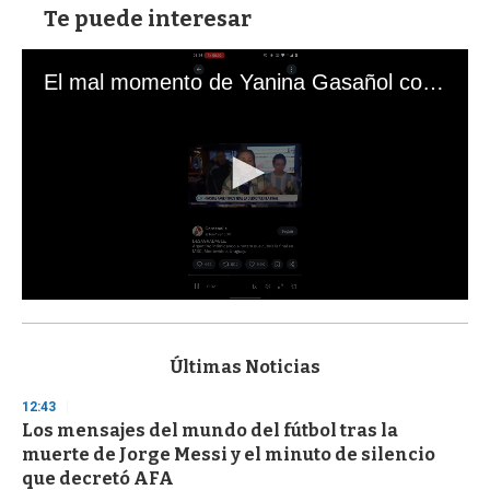
Te puede interesar
El mal momento de Yanina Gasañol con un hincha argentino en "Subrayado"
0
s
e
c
Últimas Noticias
o
n
12:43
d
Los mensajes del mundo del fútbol tras la
s
o
muerte de Jorge Messi y el minuto de silencio
f
que decretó AFA
3