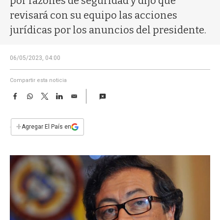
por razones de seguridad y dijo que
a
revisará con su equipo las acciones
jurídicas por los anuncios del presidente.
06/05/2023, 04:00
Compartir esta noticia
F
W
T
L
E
a
h
w
i
m
c
a
i
n
a
e
t
t
k
i
+
Agregar El País en
b
s
t
e
l
o
A
e
d
o
p
r
I
k
p
n