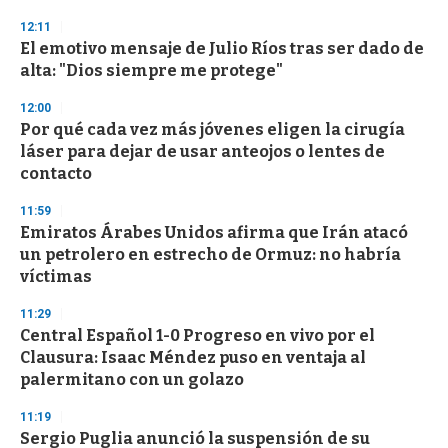
3
s
12:11
e
El emotivo mensaje de Julio Ríos tras ser dado de
c
alta: "Dios siempre me protege"
o
n
d
12:00
s
Por qué cada vez más jóvenes eligen la cirugía
láser para dejar de usar anteojos o lentes de
contacto
11:59
Emiratos Árabes Unidos afirma que Irán atacó
un petrolero en estrecho de Ormuz: no habría
víctimas
11:29
Central Español 1-0 Progreso en vivo por el
Clausura: Isaac Méndez puso en ventaja al
palermitano con un golazo
11:19
Sergio Puglia anunció la suspensión de su