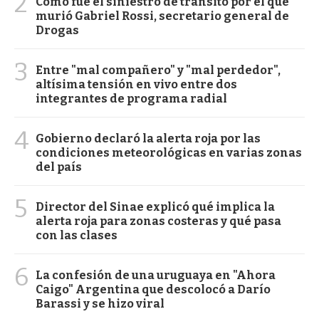
2
Cómo fue el siniestro de tránsito por el que
murió Gabriel Rossi, secretario general de
Drogas
3
Entre "mal compañero" y "mal perdedor",
altísima tensión en vivo entre dos
integrantes de programa radial
4
Gobierno declaró la alerta roja por las
condiciones meteorológicas en varias zonas
del país
5
Director del Sinae explicó qué implica la
alerta roja para zonas costeras y qué pasa
con las clases
6
La confesión de una uruguaya en "Ahora
Caigo" Argentina que descolocó a Darío
Barassi y se hizo viral