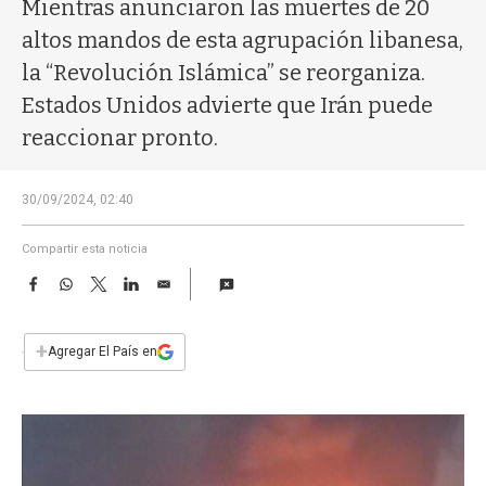
a
Mientras anunciaron las muertes de 20
altos mandos de esta agrupación libanesa,
la “Revolución Islámica” se reorganiza.
Estados Unidos advierte que Irán puede
reaccionar pronto.
30/09/2024, 02:40
Compartir esta noticia
F
W
T
L
E
a
h
w
i
m
c
a
i
n
a
e
t
t
k
i
+
Agregar El País en
b
s
t
e
l
o
A
e
d
o
p
r
I
k
p
n