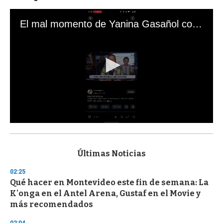
El mal momento de Yanina Gasañol con un hincha argentino en "Subrayado"
0
s
e
c
Últimas Noticias
o
n
02:25
d
Qué hacer en Montevideo este fin de semana: La
s
o
K'onga en el Antel Arena, Gustaf en el Movie y
f
más recomendados
3
3
s