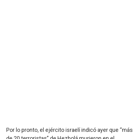
Por lo pronto, el ejército israelí indicó ayer que “más
de 20 terroristas” de Hezbolá murieron en el