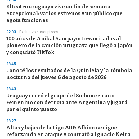
02:04
e
El teatro uruguayo vive un fin de semana
c
excepcional: varios estrenos y un público que
o
n
agota funciones
d
s
02:03
Exclusivo suscriptores
100 años de Aníbal Sampayo: tres miradas al
pionero de la canción uruguaya que llegó a Japón
y conquistó TikTok
23:45
Conocé los resultados de la Quiniela y la Tómbola
nocturna del jueves 6 de agosto de 2026
23:43
Uruguay cerró el grupo del Sudamericano
Femenino con derrota ante Argentina y jugará
por el quinto puesto
23:27
Altas y bajas de la Liga AUF: Albion se sigue
reforzando en ataque y contrató a Ignacio Neira