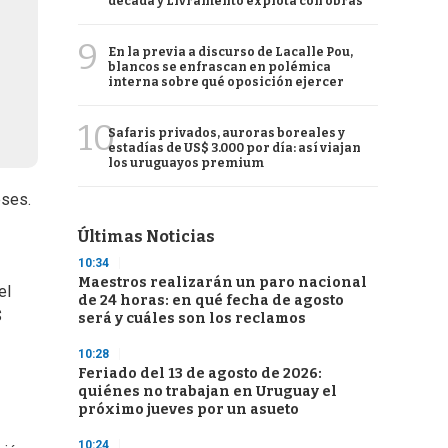
década y Livramento explota con obras
9
En la previa a discurso de Lacalle Pou,
blancos se enfrascan en polémica
interna sobre qué oposición ejercer
10
Safaris privados, auroras boreales y
estadías de US$ 3.000 por día: así viajan
los uruguayos premium
eses.
Últimas Noticias
10:34
Maestros realizarán un paro nacional
el
de 24 horas: en qué fecha de agosto
$
será y cuáles son los reclamos
10:28
Feriado del 13 de agosto de 2026:
quiénes no trabajan en Uruguay el
próximo jueves por un asueto
10:24