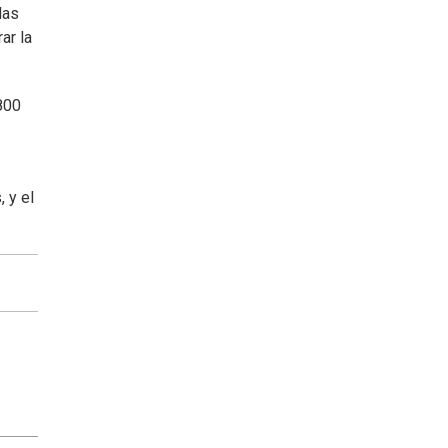
das
ar la
800
 y el