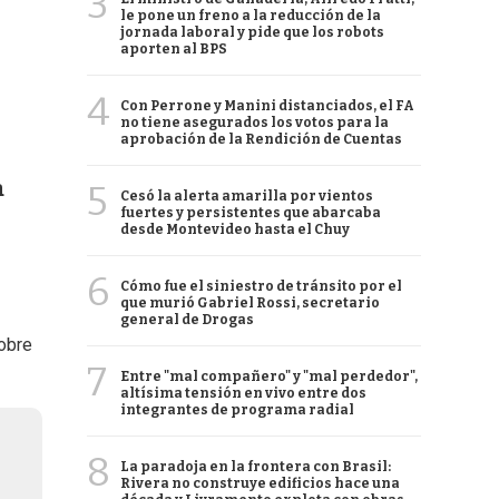
3
le pone un freno a la reducción de la
jornada laboral y pide que los robots
aporten al BPS
4
Con Perrone y Manini distanciados, el FA
no tiene asegurados los votos para la
aprobación de la Rendición de Cuentas
a
5
Cesó la alerta amarilla por vientos
fuertes y persistentes que abarcaba
desde Montevideo hasta el Chuy
6
Cómo fue el siniestro de tránsito por el
que murió Gabriel Rossi, secretario
general de Drogas
sobre
7
Entre "mal compañero" y "mal perdedor",
altísima tensión en vivo entre dos
integrantes de programa radial
8
La paradoja en la frontera con Brasil:
Rivera no construye edificios hace una