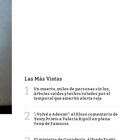
Las Más Vistas
1
Un muerto, miles de personas sin luz,
árboles caídos y techos volados por el
temporal que ameritó alerta roja
2
"¡Volvé a Adeom!": el filoso comentario de
Yesty Prieto a Valeria Ripoll en plena
Cena de Famosos
El ministro de Ganadería, Alfredo Fratti,