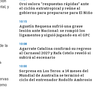
ción
Orsi valora “respuestas rápidas” ante
tal, y
el ciclón extratropical y reúne al
gobierno para prepararse para El Niño
10:15
Agustín Requena sufrió una grave
lesión ante Nacional: se rompió los
ligamentos y siguió jugando en el GPC
10:08
de la
Agarrate Catalina confirmó su regreso
al Carnaval 2027 y Rafa Cotelo reveló si
subirá al escenario
%
10:00
Sorpresa en Los Teros: a 14 meses del
Mundial de Australia se terminó el
servas
ciclo del entrenador Rodolfo Ambrosio
ierno