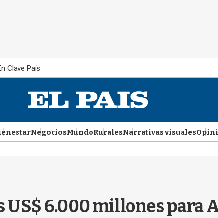
En Clave País
ienestar
Negocios
Mundo
Rurales
Narrativas visuales
Opin
 US$ 6.000 millones para 