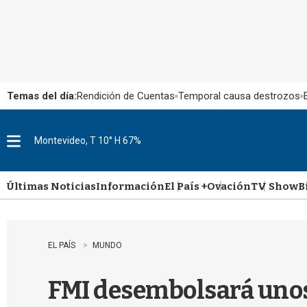
Temas del día:
Rendición de Cuentas
Temporal causa destrozos
Montevideo, T 10° H 67%
M
e
n
u
Últimas Noticias
Información
El País +
Ovación
TV Show
B
EL PAÍS
MUNDO
FMI desembolsará unos