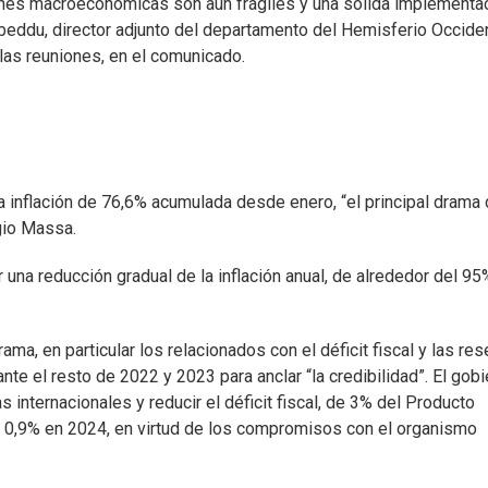
ciones macroeconómicas son aún frágiles y una sólida implementa
ubeddu, director adjunto del departamento del Hemisferio Occiden
e las reuniones, en el comunicado.
a inflación de 76,6% acumulada desde enero, “el principal drama 
gio Massa.
una reducción gradual de la inflación anual, de alrededor del 95
ma, en particular los relacionados con el déficit fiscal y las re
te el resto de 2022 y 2023 para anclar “la credibilidad”. El gob
internacionales y reducir el déficit fiscal, de 3% del Producto
y 0,9% en 2024, en virtud de los compromisos con el organismo