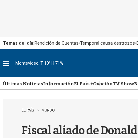
Temas del día:
Rendición de Cuentas
Temporal causa destrozos
Montevideo, T 10° H 71%
M
e
n
u
Últimas Noticias
Información
El País +
Ovación
TV Show
B
EL PAÍS
MUNDO
Fiscal aliado de Donal