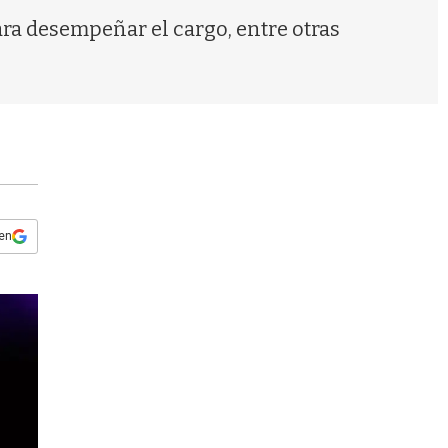
s
ra desempeñar el cargo, entre otras
q
u
e
d
a
 en