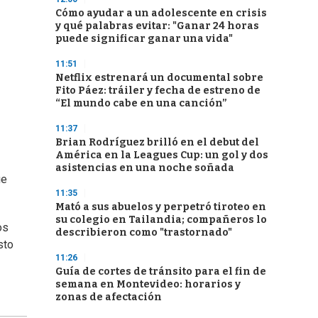
Cómo ayudar a un adolescente en crisis
y qué palabras evitar: "Ganar 24 horas
puede significar ganar una vida"
11:51
Netflix estrenará un documental sobre
Fito Páez: tráiler y fecha de estreno de
“El mundo cabe en una canción”
11:37
Brian Rodríguez brilló en el debut del
América en la Leagues Cup: un gol y dos
asistencias en una noche soñada
ue
11:35
Mató a sus abuelos y perpetró tiroteo en
su colegio en Tailandia; compañeros lo
os
describieron como "trastornado"
sto
11:26
Guía de cortes de tránsito para el fin de
semana en Montevideo: horarios y
zonas de afectación