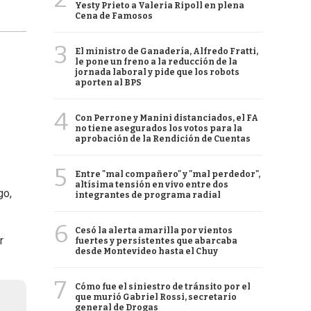
Yesty Prieto a Valeria Ripoll en plena
Cena de Famosos
3
El ministro de Ganadería, Alfredo Fratti,
le pone un freno a la reducción de la
jornada laboral y pide que los robots
aporten al BPS
4
Con Perrone y Manini distanciados, el FA
no tiene asegurados los votos para la
aprobación de la Rendición de Cuentas
5
Entre "mal compañero" y "mal perdedor",
altísima tensión en vivo entre dos
go,
integrantes de programa radial
6
Cesó la alerta amarilla por vientos
r
fuertes y persistentes que abarcaba
desde Montevideo hasta el Chuy
7
Cómo fue el siniestro de tránsito por el
que murió Gabriel Rossi, secretario
general de Drogas