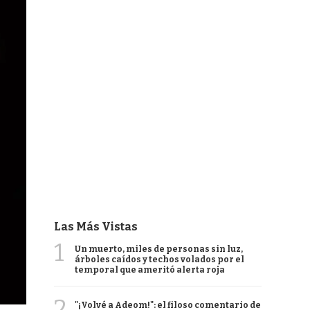
Las Más Vistas
1
Un muerto, miles de personas sin luz,
árboles caídos y techos volados por el
temporal que ameritó alerta roja
2
"¡Volvé a Adeom!": el filoso comentario de