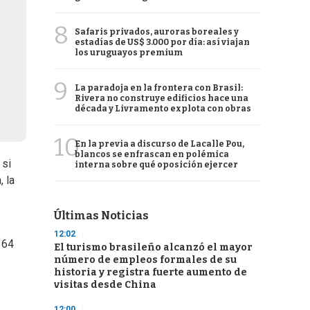
8
Safaris privados, auroras boreales y
estadías de US$ 3.000 por día: así viajan
los uruguayos premium
9
La paradoja en la frontera con Brasil:
Rivera no construye edificios hace una
década y Livramento explota con obras
10
En la previa a discurso de Lacalle Pou,
blancos se enfrascan en polémica
 si
interna sobre qué oposición ejercer
, la
Últimas Noticias
12:02
 64
El turismo brasileño alcanzó el mayor
número de empleos formales de su
historia y registra fuerte aumento de
visitas desde China
12:00