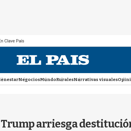
En Clave País
ienestar
Negocios
Mundo
Rurales
Narrativas visuales
Opin
d Trump arriesga destitució