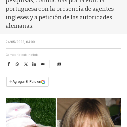
pesquisas, conducidas por la Policía
a
portuguesa con la presencia de agentes
ingleses y a petición de las autoridades
alemanas.
24/05/2023, 04:00
Compartir esta noticia
F
W
T
L
E
a
h
w
i
m
c
a
i
n
a
e
t
t
k
i
+
Agregar El País en
b
s
t
e
l
o
A
e
d
o
p
r
I
k
p
n