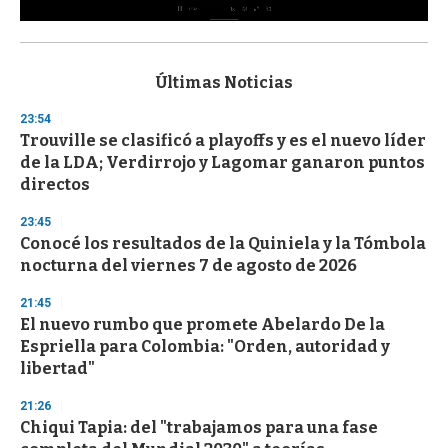
0
s
e
c
Últimas Noticias
o
n
23:54
d
Trouville se clasificó a playoffs y es el nuevo líder
s
o
de la LDA; Verdirrojo y Lagomar ganaron puntos
f
directos
3
3
s
23:45
e
Conocé los resultados de la Quiniela y la Tómbola
c
nocturna del viernes 7 de agosto de 2026
o
n
d
21:45
s
El nuevo rumbo que promete Abelardo De la
Espriella para Colombia: "Orden, autoridad y
libertad"
21:26
Chiqui Tapia: del "trabajamos para una fase