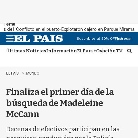
Tema
s del
Conflicto en el puerto
Explotaron cajero en Parque Miramar
día:
Suscribite al 50% OFF
Ingresar
M
e
Últimas Noticias
Información
El País +
Ovación
TV Show
n
M
u
o
s
t
EL PAÍS
MUNDO
r
a
Finaliza el primer día de la
r
b
búsqueda de Madeleine
�
s
McCann
q
u
e
Decenas de efectivos participan en las
d