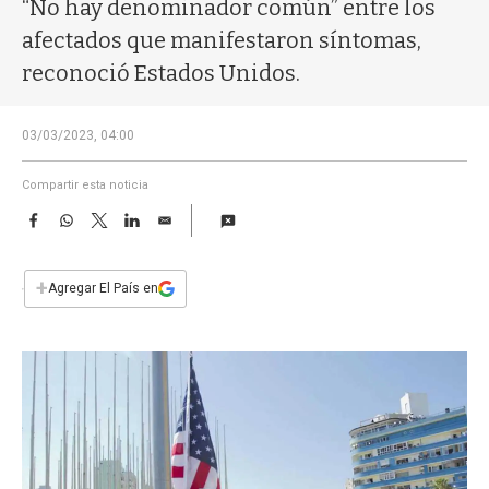
a
“No hay denominador común” entre los
afectados que manifestaron síntomas,
reconoció Estados Unidos.
03/03/2023, 04:00
Compartir esta noticia
F
W
T
L
E
a
h
w
i
m
c
a
i
n
a
e
t
t
k
i
+
Agregar El País en
b
s
t
e
l
o
A
e
d
o
p
r
I
k
p
n