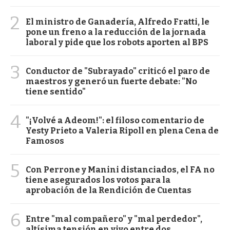
2
El ministro de Ganadería, Alfredo Fratti, le
pone un freno a la reducción de la jornada
laboral y pide que los robots aporten al BPS
3
Conductor de "Subrayado" criticó el paro de
maestros y generó un fuerte debate: "No
tiene sentido"
4
"¡Volvé a Adeom!": el filoso comentario de
Yesty Prieto a Valeria Ripoll en plena Cena de
Famosos
5
Con Perrone y Manini distanciados, el FA no
tiene asegurados los votos para la
aprobación de la Rendición de Cuentas
6
Entre "mal compañero" y "mal perdedor",
altísima tensión en vivo entre dos