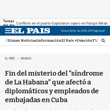
Temas
Conflicto en el puerto
Explotaron cajero en Parque Miram
del día:
Suscribite al 50% OFF
Ingresar
M
e
Últimas Noticias
Información
El País +
Ovación
TV Show
n
M
u
o
s
t
EL PAÍS
MUNDO
r
a
Fin del misterio del “síndrome
r
b
de La Habana” que afectó a
�
s
diplomáticos y empleados de
q
u
embajadas en Cuba
e
d