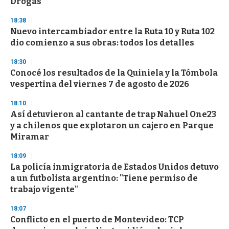
Drogas
3
3
s
18:38
e
Nuevo intercambiador entre la Ruta 10 y Ruta 102
c
dio comienzo a sus obras: todos los detalles
o
n
d
18:30
s
Conocé los resultados de la Quiniela y la Tómbola
vespertina del viernes 7 de agosto de 2026
18:10
Así detuvieron al cantante de trap Nahuel One23
y a chilenos que explotaron un cajero en Parque
Miramar
18:09
La policía inmigratoria de Estados Unidos detuvo
a un futbolista argentino: "Tiene permiso de
trabajo vigente"
18:07
Conflicto en el puerto de Montevideo: TCP