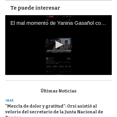
Te puede interesar
El mal momento de Yanina Gasañol con un hincha argentino en "Subrayado"
0
s
e
c
Últimas Noticias
o
n
18:43
d
"Mezcla de dolor y gratitud": Orsi asistió al
s
o
velorio del secretario de la Junta Nacional de
f