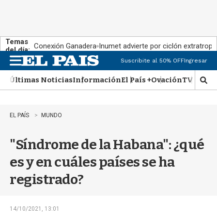
Temas
Conexión Ganadera
Inumet advierte por ciclón extratropi
del día:
Suscribite al 50% OFF
Ingresar
M
e
Últimas Noticias
Información
El País +
Ovación
TV Show
n
M
u
o
s
t
EL PAÍS
MUNDO
r
a
"Síndrome de la Habana": ¿qué
r
b
es y en cuáles países se ha
�
s
registrado?
q
u
e
d
14/10/2021, 13:01