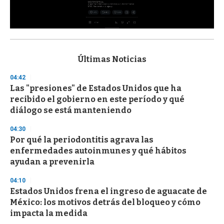
0
s
e
c
Últimas Noticias
o
n
04:42
d
Las "presiones" de Estados Unidos que ha
s
o
recibido el gobierno en este período y qué
f
diálogo se está manteniendo
3
3
s
04:30
e
Por qué la periodontitis agrava las
c
enfermedades autoinmunes y qué hábitos
o
n
ayudan a prevenirla
d
s
04:10
Estados Unidos frena el ingreso de aguacate de
México: los motivos detrás del bloqueo y cómo
impacta la medida