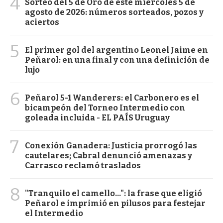
4
Sorteo del 5 de Oro de este miércoles 5 de
agosto de 2026: números sorteados, pozos y
aciertos
5
El primer gol del argentino Leonel Jaime en
Peñarol: en una final y con una definición de
lujo
6
Peñarol 5-1 Wanderers: el Carbonero es el
bicampeón del Torneo Intermedio con
goleada incluida - EL PAÍS Uruguay
7
Conexión Ganadera: Justicia prorrogó las
cautelares; Cabral denunció amenazas y
Carrasco reclamó traslados
8
"Tranquilo el camello...": la frase que eligió
Peñarol e imprimió en pilusos para festejar
el Intermedio