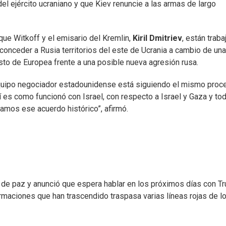
el ejército ucraniano y que Kiev renuncie a las armas de largo
ue Witkoff y el emisario del Kremlin,
Kiril Dmitriev
, están trab
conceder a Rusia territorios del este de Ucrania a cambio de una
sto de Europea frente a una posible nueva agresión rusa.
l equipo negociador estadounidense está siguiendo el mismo proc
sí es como funcionó con Israel, con respecto a Israel y Gaza y to
amos ese acuerdo histórico”, afirmó.
n de paz y anunció que espera hablar en los próximos días con T
rmaciones que han trascendido traspasa varias líneas rojas de l