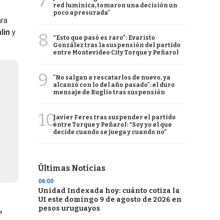
7
red lumínica, tomaron una decisión un
poco apresurada"
ara
lin
y
8
“Esto que pasó es raro”: Evaristo
González tras la suspensión del partido
entre Montevideo City Torque y Peñarol
9
"No salgan a rescatarlos de nuevo, ya
alcanzó con lo del año pasado": el duro
mensaje de Ruglio tras suspensión
10
Javier Feres tras suspender el partido
entre Torque y Peñarol: “Soy yo el que
decide cuando se juega y cuando no”
Últimas Noticias
06:00
Unidad Indexada hoy: cuánto cotiza la
UI este domingo 9 de agosto de 2026 en
,
pesos uruguayos