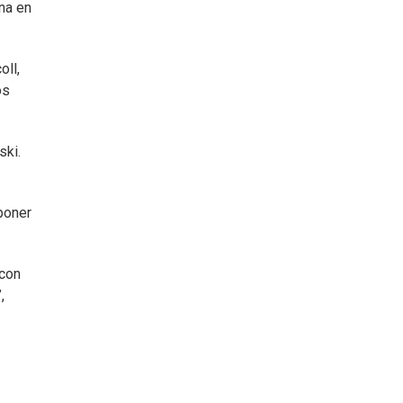
ana en
oll,
os
ski.
poner
 con
,