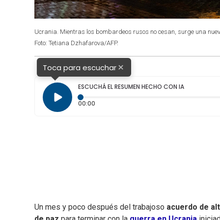
Ucrania. Mientras los bombardeos rusos no cesan, surge una nuev
Foto: Tetiana Dzhafarova/AFP.
×
Toca para escuchar
ESCUCHÁ EL RESUMEN HECHO CON IA
Tiempo transcurrido: 0 segundos
00:00
Un mes y poco después del trabajoso
acuerdo de alt
de paz
para terminar con la
guerra en Ucrania
inicia