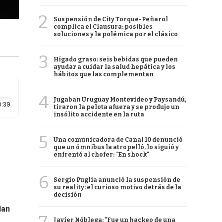
2
Suspensión de City Torque-Peñarol
complica el Clausura: posibles
soluciones y la polémica por el clásico
3
Hígado graso: seis bebidas que pueden
ayudar a cuidar la salud hepática y los
hábitos que las complementan
4
Jugaban Uruguay Montevideo y Paysandú,
Duración: 39 segundos
0:39
tiraron la pelota afuera y se produjo un
insólito accidente en la ruta
5
Una comunicadora de Canal 10 denunció
que un ómnibus la atropelló, lo siguió y
enfrentó al chofer: "En shock"
6
Sergio Puglia anunció la suspensión de
su reality: el curioso motivo detrás de la
decisión
lan
Javier Nóblega: "Fue un hackeo de una