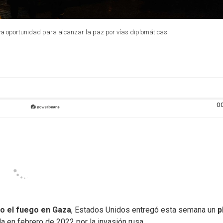
a oportunidad para alcanzar la paz por vías diplomáticas.
0
o el fuego en
Gaza
, Estados Unidos entregó esta semana un
p
da en febrero de 2022 por la invasión rusa.