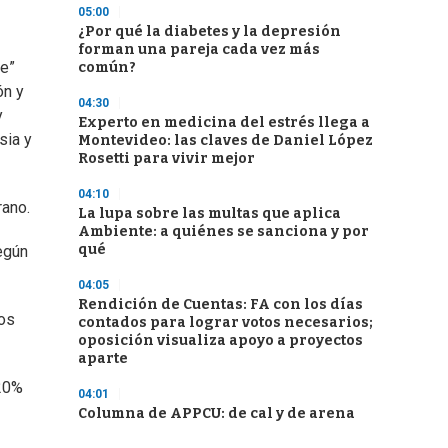
05:00
¿Por qué la diabetes y la depresión
forman una pareja cada vez más
te”
común?
ón y
04:30
y
Experto en medicina del estrés llega a
sia y
Montevideo: las claves de Daniel López
Rosetti para vivir mejor
04:10
rano.
La lupa sobre las multas que aplica
Ambiente: a quiénes se sanciona y por
qué
egún
04:05
Rendición de Cuentas: FA con los días
tos
contados para lograr votos necesarios;
oposición visualiza apoyo a proyectos
aparte
 20%
04:01
Columna de APPCU: de cal y de arena