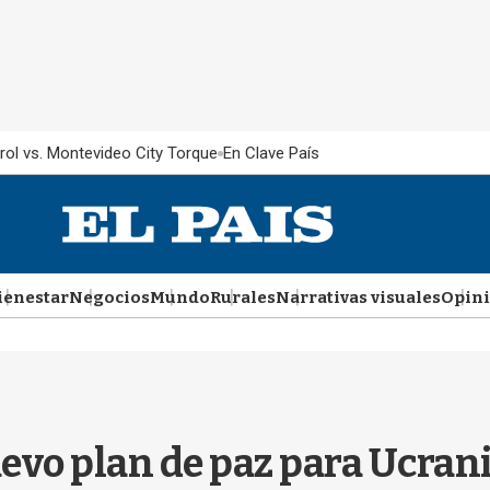
rol vs. Montevideo City Torque
En Clave País
ienestar
Negocios
Mundo
Rurales
Narrativas visuales
Opin
evo plan de paz para Ucrani