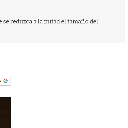
s
q
u
e
e se reduzca a la mitad el tamaño del
d
a
 en