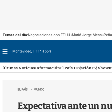
Temas del día:
Negociaciones con EE.UU.
Murió Jorge Messi
Peña
Montevideo, T 11° H 55%
M
e
n
u
Últimas Noticias
Información
El País +
Ovación
TV Show
B
EL PAÍS
MUNDO
Expectativa ante un nu