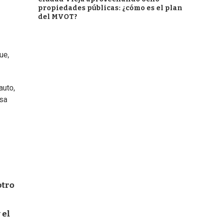
propiedades públicas: ¿cómo es el plan
del MVOT?
ue,
auto,
nsa
otro
 el