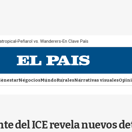
atropical
Peñarol vs. Wanderers
En Clave País
ienestar
Negocios
Mundo
Rurales
Narrativas visuales
Opin
e del ICE revela nuevos det