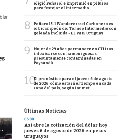
7
eligió Peñarol e imprimió en pilusos
para festejar el Intermedio
blar
8
Peñarol 5-1 Wanderers: el Carbonero es
el bicampeón del Torneo Intermedio con
goleada incluida - EL PAÍS Uruguay
9
Mujer de 29 años permanece en CTI tras
intoxicarse con hamburguesas
es
presuntamente contaminadas en
Paysandú
10
El pronóstico para el jueves 6 de agosto
de 2026: cómo estará el tiempo en cada
zona del país, según Inumet
Últimas Noticias
06:00
Así abre la cotización del dólar hoy
jueves 6 de agosto de 2026 en pesos
uruguayos