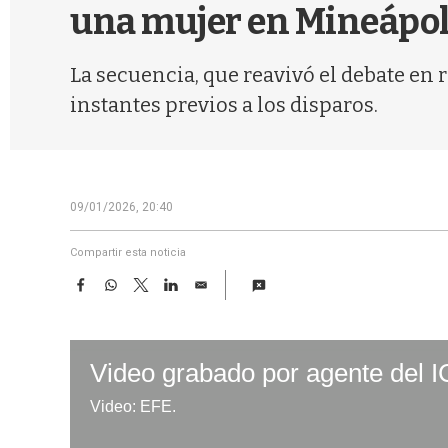
una mujer en Mineápol
La secuencia, que reavivó el debate en
instantes previos a los disparos.
09/01/2026, 20:40
Compartir esta noticia
F
W
T
L
E
a
h
w
i
m
c
a
i
n
a
e
t
t
k
i
b
s
t
e
l
o
A
e
d
o
p
r
I
k
p
n