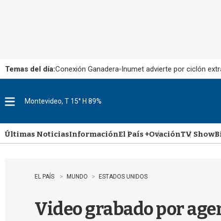
Temas del día:
Conexión Ganadera
Inumet advierte por ciclón extr
Montevideo, T 15° H 89%
M
e
n
u
Últimas Noticias
Información
El País +
Ovación
TV Show
B
EL PAÍS
MUNDO
ESTADOS UNIDOS
Video grabado por agent