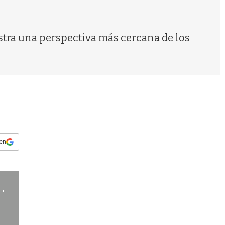
s
q
u
e
stra una perspectiva más cercana de los
d
a
 en