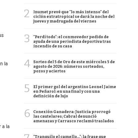
2
Inumet prevé que "lo más intenso" del
ciclón extratropical se dará la noche del
jueves y madrugada del viernes
3
us
"Perdí todo": el conmovedor pedido de
ayuda de una periodista deportiva tras
incendio de su casa
4
Sorteo del 5 de Oro de este miércoles 5 de
n la
agosto de 2026: números sorteados,
pozos y aciertos
5
El primer gol del argentino Leonel Jaime
en Peñarol: en una final y con una
definición de lujo
6
Conexión Ganadera: Justicia prorrogó
las cautelares; Cabral denunció
amenazas y Carrasco reclamó traslados
 a la
"Tranquilo el camello...": la frase que