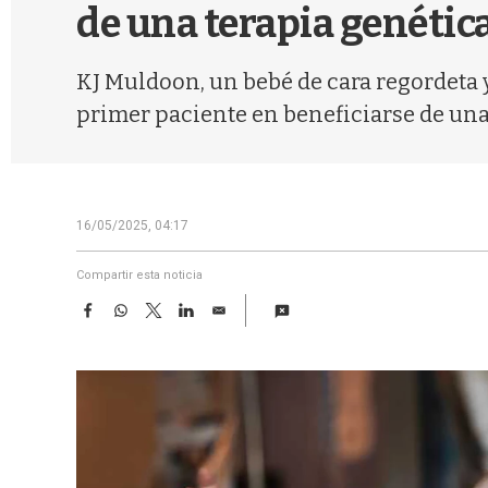
de una terapia genétic
KJ Muldoon, un bebé de cara regordeta 
primer paciente en beneficiarse de una
16/05/2025, 04:17
Compartir esta noticia
F
W
T
L
E
a
h
w
i
m
c
a
i
n
a
e
t
t
k
i
b
s
t
e
l
o
A
e
d
o
p
r
I
k
p
n