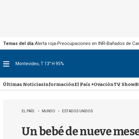
Temas del día:
Alerta roja
Preocupaciones en INR
Bañados de Ca
Montevideo, T 13° H 95%
M
e
n
u
Últimas Noticias
Información
El País +
Ovación
TV Show
B
EL PAÍS
MUNDO
ESTADOS UNIDOS
Un bebé de nueve meses