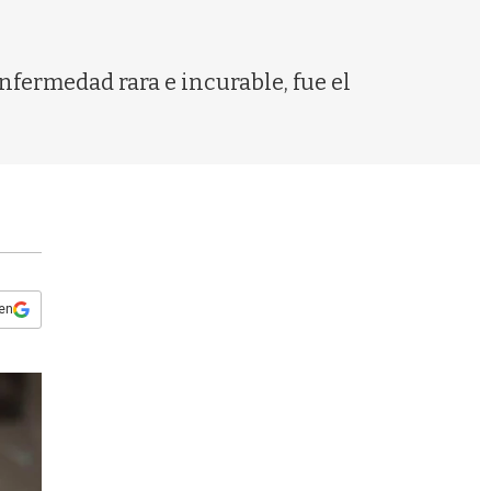
s
q
u
e
fermedad rara e incurable, fue el
d
a
 en