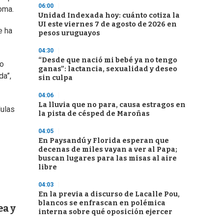
06:00
oma.
Unidad Indexada hoy: cuánto cotiza la
UI este viernes 7 de agosto de 2026 en
e ha
pesos uruguayos
04:30
“Desde que nació mi bebé ya no tengo
do
ganas”: lactancia, sexualidad y deseo
da”,
sin culpa
04:06
La lluvia que no para, causa estragos en
lulas
la pista de césped de Maroñas
04:05
En Paysandú y Florida esperan que
decenas de miles vayan a ver al Papa;
buscan lugares para las misas al aire
libre
04:03
En la previa a discurso de Lacalle Pou,
blancos se enfrascan en polémica
ea y
interna sobre qué oposición ejercer