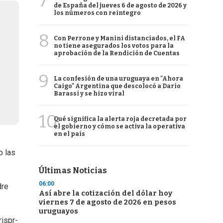
7
de España del jueves 6 de agosto de 2026 y
los números con reintegro
8
Con Perrone y Manini distanciados, el FA
no tiene asegurados los votos para la
aprobación de la Rendición de Cuentas
9
La confesión de una uruguaya en "Ahora
Caigo" Argentina que descolocó a Darío
Barassi y se hizo viral
10
Qué significa la alerta roja decretada por
el gobierno y cómo se activa la operativa
en el país
o las
Últimas Noticias
06:00
dre
Así abre la cotización del dólar hoy
viernes 7 de agosto de 2026 en pesos
uruguayos
rispr-