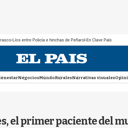
rrasco
Líos entre Policía e hinchas de Peñarol
En Clave País
ienestar
Negocios
Mundo
Rurales
Narrativas visuales
Opin
, el primer paciente del m