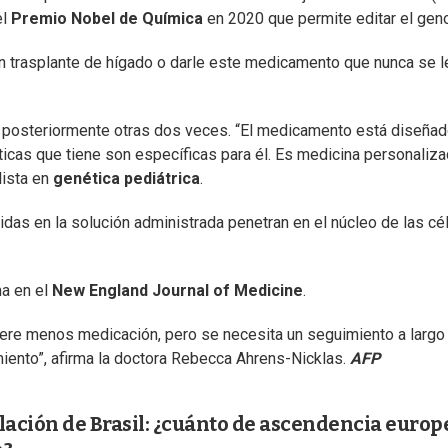
l
Premio Nobel de Química
en 2020 que permite editar el gen
n trasplante de hígado o darle este medicamento que nunca se l
y posteriormente otras dos veces. “El medicamento está diseña
ticas que tiene son específicas para él. Es medicina personaliza
lista en
genética pediátrica
.
idas en la solución administrada penetran en el núcleo de las cé
ma en el
New England Journal of Medicine
.
uiere menos medicación, pero se necesita un seguimiento a largo
amiento”, afirma la doctora Rebecca Ahrens-Nicklas.
AFP
ación de Brasil: ¿cuánto de ascendencia europ