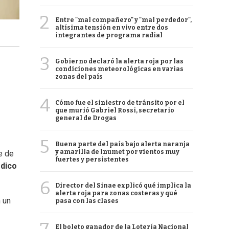
2
Entre "mal compañero" y "mal perdedor",
altísima tensión en vivo entre dos
integrantes de programa radial
3
Gobierno declaró la alerta roja por las
condiciones meteorológicas en varias
zonas del país
4
Cómo fue el siniestro de tránsito por el
que murió Gabriel Rossi, secretario
general de Drogas
5
Buena parte del país bajo alerta naranja
y amarilla de Inumet por vientos muy
e de
fuertes y persistentes
dico
6
Director del Sinae explicó qué implica la
alerta roja para zonas costeras y qué
 un
pasa con las clases
El boleto ganador de la Lotería Nacional