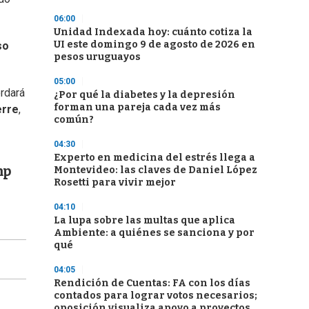
06:00
Unidad Indexada hoy: cuánto cotiza la
UI este domingo 9 de agosto de 2026 en
so
pesos uruguayos
05:00
ordará
¿Por qué la diabetes y la depresión
forman una pareja cada vez más
erre
,
común?
04:30
Experto en medicina del estrés llega a
mp
Montevideo: las claves de Daniel López
Rosetti para vivir mejor
04:10
La lupa sobre las multas que aplica
Ambiente: a quiénes se sanciona y por
qué
04:05
Rendición de Cuentas: FA con los días
contados para lograr votos necesarios;
oposición visualiza apoyo a proyectos