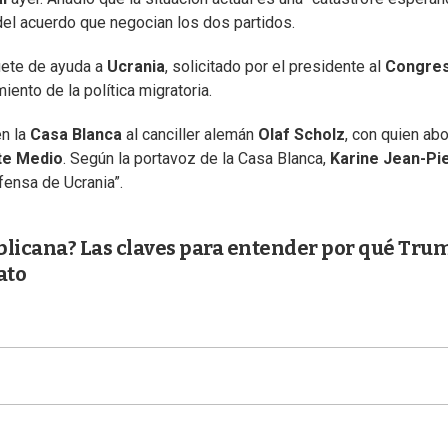
del acuerdo que negocian los dos partidos.
uete de ayuda a
Ucrania
, solicitado por el presidente al
Congre
ento de la política migratoria.
en la
Casa Blanca
al canciller alemán
Olaf Scholz
, con quien ab
te Medio
. Según la portavoz de la Casa Blanca,
Karine Jean-Pi
fensa de Ucrania”.
blicana? Las claves para entender por qué Tru
ato