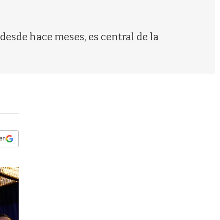
s
q
u
e
desde hace meses, es central de la
d
a
 en