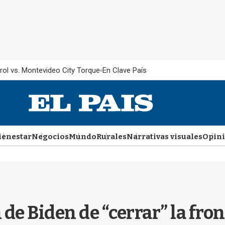
rol vs. Montevideo City Torque
En Clave País
ienestar
Negocios
Mundo
Rurales
Narrativas visuales
Opin
de Biden de “cerrar” la front