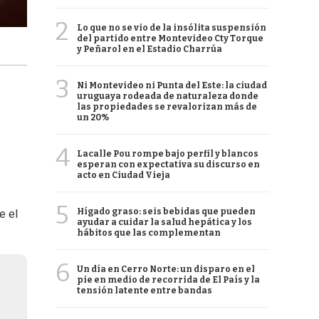
2
Lo que no se vio de la insólita suspensión
del partido entre Montevideo Cty Torque
y Peñarol en el Estadio Charrúa
3
Ni Montevideo ni Punta del Este: la ciudad
uruguaya rodeada de naturaleza donde
las propiedades se revalorizan más de
un 20%
4
Lacalle Pou rompe bajo perfil y blancos
esperan con expectativa su discurso en
acto en Ciudad Vieja
5
Hígado graso: seis bebidas que pueden
e el
ayudar a cuidar la salud hepática y los
hábitos que las complementan
6
Un día en Cerro Norte: un disparo en el
pie en medio de recorrida de El País y la
tensión latente entre bandas