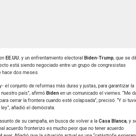
 en
EE.UU.
y un enfrentamiento electoral
Biden-Trump
, que se di
yecto está siendo negociado entre un grupo de congresistas
e hace dos meses.
- el conjunto de reformas más duras y justas, para garantizar la
 nuestro país”, afirmó
Biden
en un comunicado el viernes. “Me da
a cerrar la frontera cuando esté colapsada”, precisó. “Y si tuvi
 ley”, añadió el demócrata.
 asunto de su campaña, en busca de volver a la
Casa Blanca
, y s
mal acuerdo fronterizo es mucho peor que no tener acuerdo
l
ayer. Añadió que la situación actual es una “catástrofe espera