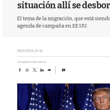
situación allí se desbo
El tema de la migración, que está sien
agenda de campaña en EE.UU.
28/01/2024, 02:40
Compartir esta noticia
F
W
T
L
E
a
h
w
i
m
c
a
i
n
a
e
t
t
k
i
b
s
t
e
l
o
A
e
d
o
p
r
I
k
p
n