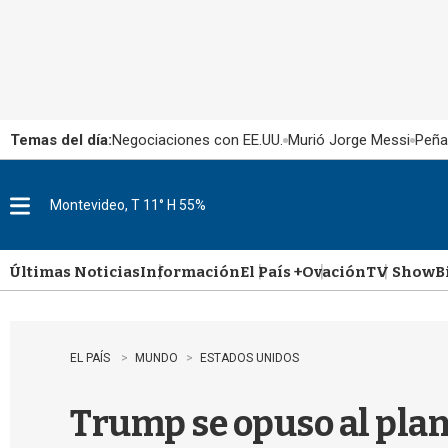
Temas del día:
Negociaciones con EE.UU.
Murió Jorge Messi
Peña
Montevideo, T 11° H 55%
M
e
n
u
Últimas Noticias
Información
El País +
Ovación
TV Show
B
EL PAÍS
MUNDO
ESTADOS UNIDOS
Trump se opuso al plan 