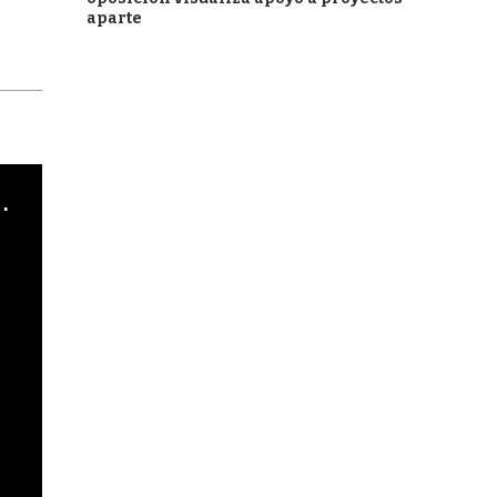
aparte
cha argentino en "Subrayado"