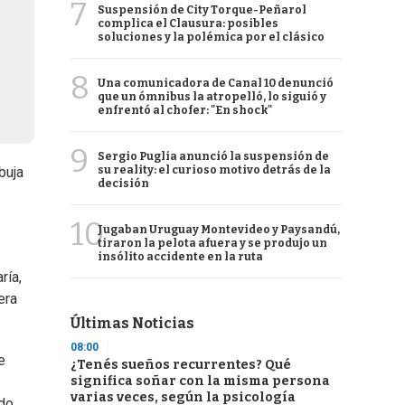
7
Suspensión de City Torque-Peñarol
complica el Clausura: posibles
soluciones y la polémica por el clásico
8
Una comunicadora de Canal 10 denunció
que un ómnibus la atropelló, lo siguió y
enfrentó al chofer: "En shock"
9
Sergio Puglia anunció la suspensión de
su reality: el curioso motivo detrás de la
buja
decisión
10
Jugaban Uruguay Montevideo y Paysandú,
tiraron la pelota afuera y se produjo un
insólito accidente en la ruta
ría,
era
Últimas Noticias
08:00
e
¿Tenés sueños recurrentes? Qué
significa soñar con la misma persona
varias veces, según la psicología
ndo