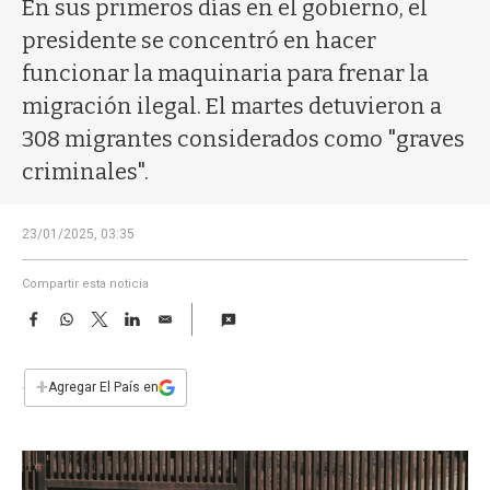
a
En sus primeros días en el gobierno, el
presidente se concentró en hacer
funcionar la maquinaria para frenar la
migración ilegal. El martes detuvieron a
308 migrantes considerados como "graves
criminales".
23/01/2025, 03:35
Compartir esta noticia
F
W
T
L
E
a
h
w
i
m
c
a
i
n
a
e
t
t
k
i
+
Agregar El País en
b
s
t
e
l
o
A
e
d
o
p
r
I
k
p
n