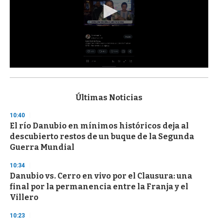
0
s
e
c
Últimas Noticias
o
n
10:40
d
El río Danubio en mínimos históricos deja al
s
o
descubierto restos de un buque de la Segunda
f
Guerra Mundial
3
3
s
10:34
e
Danubio vs. Cerro en vivo por el Clausura: una
c
final por la permanencia entre la Franja y el
o
n
Villero
d
s
10:23