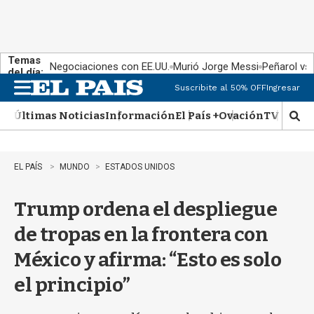
Temas
Negociaciones con EE.UU.
Murió Jorge Messi
Peñarol vs
del día:
Suscribite al 50% OFF
Ingresar
M
e
Últimas Noticias
Información
El País +
Ovación
TV Show
n
M
u
o
s
t
EL PAÍS
MUNDO
ESTADOS UNIDOS
r
a
Trump ordena el despliegue
r
b
de tropas en la frontera con
�
s
México y afirma: “Esto es solo
q
u
el principio”
e
d