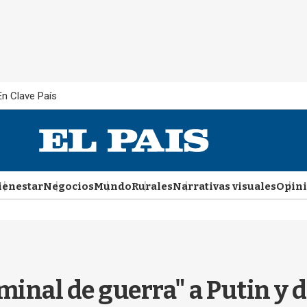
En Clave País
ienestar
Negocios
Mundo
Rurales
Narrativas visuales
Opin
minal de guerra" a Putin y di