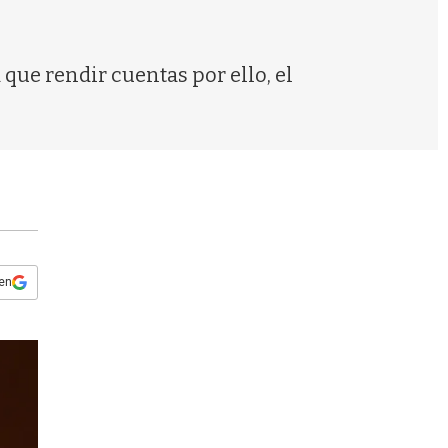
s
q
u
e
que rendir cuentas por ello, el
d
a
 en