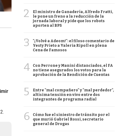
2
El ministro de Ganadería, Alfredo Fratti,
le pone un freno a la reducción de la
jornada laboral y pide que los robots
aporten al BPS
3
"¡Volvé a Adeom!": el filoso comentario de
Yesty Prieto a Valeria Ripoll en plena
Cena de Famosos
4
Con Perrone y Manini distanciados, el FA
no tiene asegurados los votos para la
aprobación de la Rendición de Cuentas
5
Entre "mal compañero" y "mal perdedor",
imir
altísima tensión en vivo entre dos
integrantes de programa radial
2.
6
Cómo fue el siniestro de tránsito por el
que murió Gabriel Rossi, secretario
general de Drogas