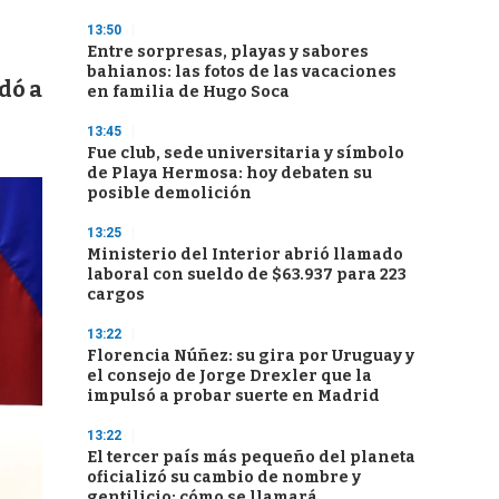
13:50
Entre sorpresas, playas y sabores
bahianos: las fotos de las vacaciones
udó a
en familia de Hugo Soca
13:45
Fue club, sede universitaria y símbolo
de Playa Hermosa: hoy debaten su
posible demolición
13:25
Ministerio del Interior abrió llamado
laboral con sueldo de $63.937 para 223
cargos
13:22
Florencia Núñez: su gira por Uruguay y
el consejo de Jorge Drexler que la
impulsó a probar suerte en Madrid
13:22
El tercer país más pequeño del planeta
oficializó su cambio de nombre y
gentilicio: cómo se llamará