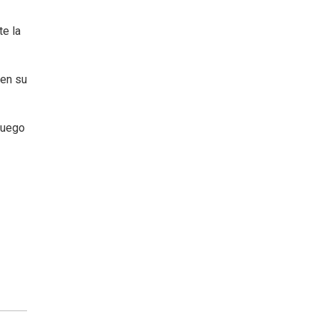
te la
 en su
 fuego