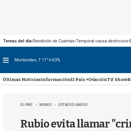
Temas del día:
Rendición de Cuentas
Temporal causa destrozos
Montevideo, T 11° H 63%
M
e
n
u
Últimas Noticias
Información
El País +
Ovación
TV Show
B
EL PAÍS
MUNDO
ESTADOS UNIDOS
Rubio evita llamar "cri