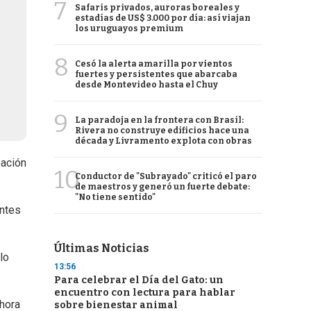
7
Safaris privados, auroras boreales y
estadías de US$ 3.000 por día: así viajan
los uruguayos premium
8
Cesó la alerta amarilla por vientos
fuertes y persistentes que abarcaba
desde Montevideo hasta el Chuy
9
La paradoja en la frontera con Brasil:
Rivera no construye edificios hace una
década y Livramento explota con obras
pación
10
Conductor de "Subrayado" criticó el paro
de maestros y generó un fuerte debate:
"No tiene sentido"
entes
Últimas Noticias
lo
13:56
Para celebrar el Día del Gato: un
encuentro con lectura para hablar
ahora
sobre bienestar animal