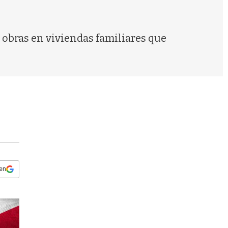
s
q
u
e
s obras en viviendas familiares que
d
a
 en