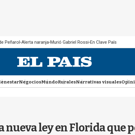
 de Peñarol
Alerta naranja
Murió Gabriel Rossi
En Clave País
ienestar
Negocios
Mundo
Rurales
Narrativas visuales
Opin
 nueva ley en Florida que p