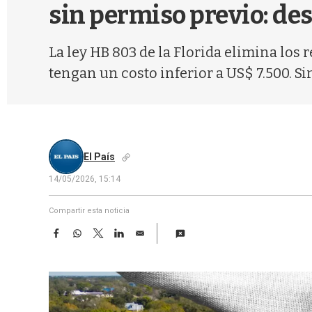
sin permiso previo: de
La ley HB 803 de la Florida elimina los
tengan un costo inferior a US$ 7.500. Si
El País
14/05/2026, 15:14
Compartir esta noticia
F
W
T
L
E
a
h
w
i
m
c
a
i
n
a
e
t
t
k
i
b
s
t
e
l
o
A
e
d