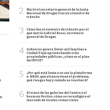
2
Murió el secretario general de la Junta
Nacional de Drogas tras un siniestro de
tránsito
3
Cómo fue el siniestro de tránsito por el
que murió Gabriel Rossi, secretario
general de Drogas
4
Gobierno quiere llevar mil familias a
Ciudad Vieja aprovechando ocho
propiedades públicas: ¿cómo es el plan
del MVOT?
5
¿Por qué está lenta o se cae la plataforma
e-BROU, qué alcance tiene el problema,
e
qué riesgos hay y cuándo se resolverá?
6
El ocaso de las galerías del Centro y el
re
boom en Pocitos: cómo se reconfigura el
mercado de locales comerciales