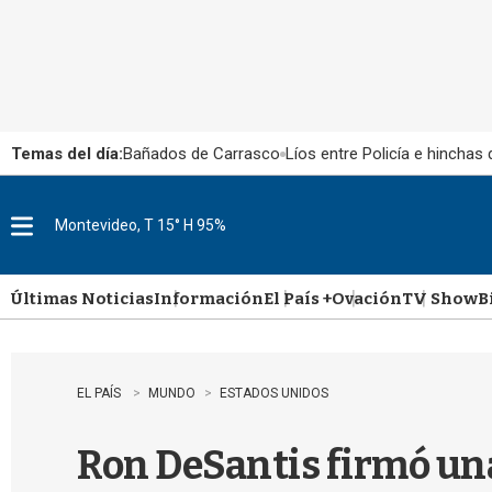
Temas del día:
Bañados de Carrasco
Líos entre Policía e hinchas
Montevideo, T 15° H 95%
M
e
n
u
Últimas Noticias
Información
El País +
Ovación
TV Show
B
EL PAÍS
MUNDO
ESTADOS UNIDOS
Ron DeSantis firmó una