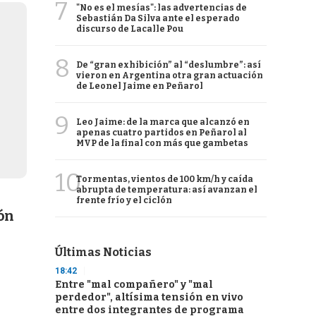
7
"No es el mesías": las advertencias de
Sebastián Da Silva ante el esperado
discurso de Lacalle Pou
8
De “gran exhibición” al “deslumbre”: así
vieron en Argentina otra gran actuación
de Leonel Jaime en Peñarol
9
Leo Jaime: de la marca que alcanzó en
apenas cuatro partidos en Peñarol al
MVP de la final con más que gambetas
10
Tormentas, vientos de 100 km/h y caída
abrupta de temperatura: así avanzan el
frente frío y el ciclón
ión
Últimas Noticias
18:42
Entre "mal compañero" y "mal
perdedor", altísima tensión en vivo
entre dos integrantes de programa