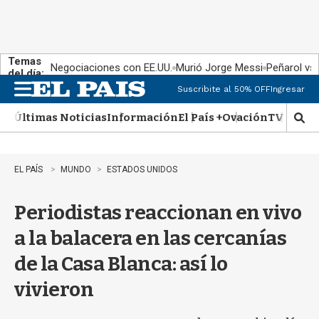
Temas
Negociaciones con EE.UU.
Murió Jorge Messi
Peñarol vs
del día:
Suscribite al 50% OFF
Ingresar
M
e
Últimas Noticias
Información
El País +
Ovación
TV Show
n
M
u
o
s
t
EL PAÍS
MUNDO
ESTADOS UNIDOS
r
a
Periodistas reaccionan en vivo
r
b
a la balacera en las cercanías
�
s
de la Casa Blanca: así lo
q
u
vivieron
e
d