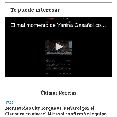
Te puede interesar
El mal momento de Yanina Gasañol con un hincha argentino en "Subrayado"
0
s
e
c
Últimas Noticias
o
n
17:00
d
Montevideo City Torque vs. Peñarol por el
s
o
Clausura en vivo: el Mirasol confirmó el equipo
f