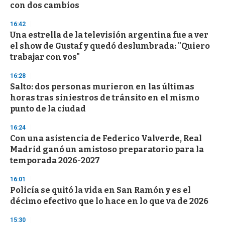
con dos cambios
3
3
s
16:42
e
Una estrella de la televisión argentina fue a ver
c
el show de Gustaf y quedó deslumbrada: "Quiero
o
n
trabajar con vos"
d
s
16:28
Salto: dos personas murieron en las últimas
horas tras siniestros de tránsito en el mismo
punto de la ciudad
16:24
Con una asistencia de Federico Valverde, Real
Madrid ganó un amistoso preparatorio para la
temporada 2026-2027
16:01
Policía se quitó la vida en San Ramón y es el
décimo efectivo que lo hace en lo que va de 2026
15:30