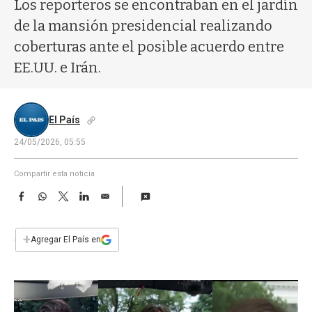
a
Los reporteros se encontraban en el jardín
de la mansión presidencial realizando
coberturas ante el posible acuerdo entre
EE.UU. e Irán.
El País
24/05/2026, 05:55
Compartir esta noticia
F
W
T
L
E
a
h
w
i
m
c
a
i
n
a
e
t
t
k
i
+
Agregar El País en
b
s
t
e
l
o
A
e
d
o
p
r
I
k
p
n