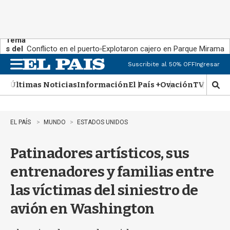
Tema
s del
Conflicto en el puerto
Explotaron cajero en Parque Miramar
día:
Suscribite al 50% OFF
Ingresar
M
e
Últimas Noticias
Información
El País +
Ovación
TV Show
n
M
u
o
s
t
EL PAÍS
MUNDO
ESTADOS UNIDOS
r
a
Patinadores artísticos, sus
r
b
entrenadores y familias entre
�
s
las víctimas del siniestro de
q
u
avión en Washington
e
d