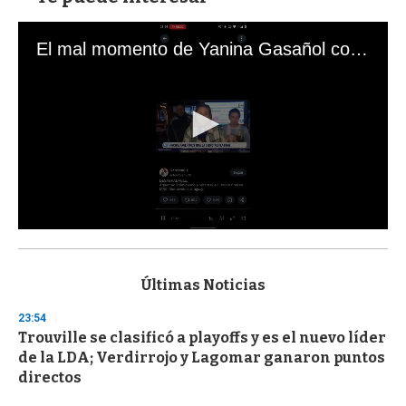
El mal momento de Yanina Gasañol con un hincha argentino en "Subrayado"
0
s
e
c
Últimas Noticias
o
n
23:54
d
Trouville se clasificó a playoffs y es el nuevo líder
s
o
de la LDA; Verdirrojo y Lagomar ganaron puntos
f
directos
3
3