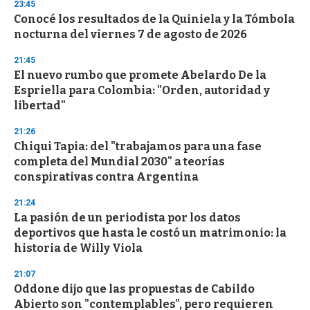
s
23:45
e
Conocé los resultados de la Quiniela y la Tómbola
c
nocturna del viernes 7 de agosto de 2026
o
n
d
21:45
s
El nuevo rumbo que promete Abelardo De la
Espriella para Colombia: "Orden, autoridad y
libertad"
21:26
Chiqui Tapia: del "trabajamos para una fase
completa del Mundial 2030" a teorías
conspirativas contra Argentina
21:24
La pasión de un periodista por los datos
deportivos que hasta le costó un matrimonio: la
historia de Willy Viola
21:07
Oddone dijo que las propuestas de Cabildo
Abierto son "contemplables", pero requieren