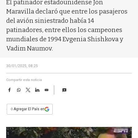
a
El patinador estadounidense Jon
Maravilla declaró que entre los pasajeros
del avión siniestrado había 14
patinadores, entre ellos los campeones
mundiales de 1994 Evgenia Shishkova y
Vadim Naumov.
30/01/2025, 08:25
Compartir esta noticia
F
W
T
L
E
a
h
w
i
m
c
a
i
n
a
e
t
t
k
i
+
Agregar El País en
b
s
t
e
l
o
A
e
d
o
p
r
I
k
p
n