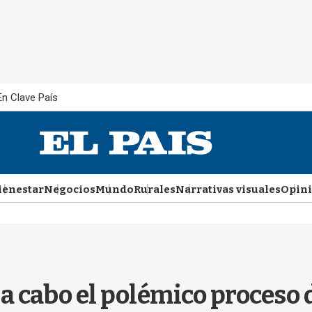
En Clave País
ienestar
Negocios
Mundo
Rurales
Narrativas visuales
Opin
va a cabo el polémico proceso