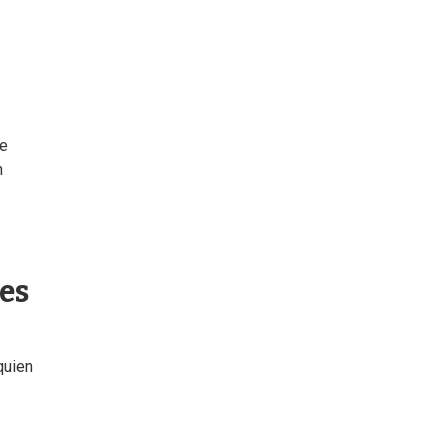
de
n
es
 quien