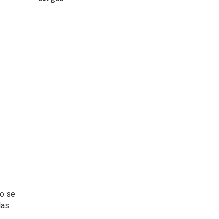
to se
las