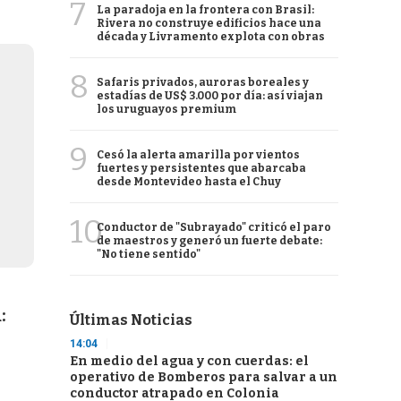
7
La paradoja en la frontera con Brasil:
Rivera no construye edificios hace una
década y Livramento explota con obras
8
Safaris privados, auroras boreales y
estadías de US$ 3.000 por día: así viajan
los uruguayos premium
9
Cesó la alerta amarilla por vientos
fuertes y persistentes que abarcaba
desde Montevideo hasta el Chuy
10
Conductor de "Subrayado" criticó el paro
de maestros y generó un fuerte debate:
"No tiene sentido"
:
Últimas Noticias
14:04
En medio del agua y con cuerdas: el
operativo de Bomberos para salvar a un
conductor atrapado en Colonia