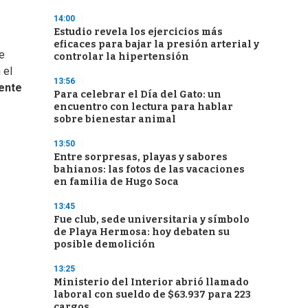
14:00
Estudio revela los ejercicios más
eficaces para bajar la presión arterial y
de
controlar la hipertensión
 el
13:56
ente
Para celebrar el Día del Gato: un
encuentro con lectura para hablar
sobre bienestar animal
13:50
Entre sorpresas, playas y sabores
bahianos: las fotos de las vacaciones
en familia de Hugo Soca
13:45
Fue club, sede universitaria y símbolo
de Playa Hermosa: hoy debaten su
posible demolición
13:25
Ministerio del Interior abrió llamado
laboral con sueldo de $63.937 para 223
cargos