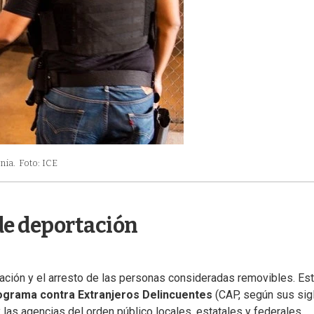
nia.
Foto: ICE
 de deportación
cación y el arresto de las personas consideradas removibles. Es
ograma contra Extranjeros Delincuentes
(CAP, según sus sig
y las agencias del orden público locales, estatales y federales.