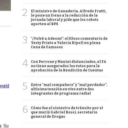
2
El ministro de Ganadería, Alfredo Fratti,
le pone un freno a la reducción de la
jornada laboral y pide que los robots
aporten al BPS
3
"¡Volvé a Adeom!": el filoso comentario de
Yesty Prieto a Valeria Ripoll en plena
Cena de Famosos
4
Con Perrone y Manini distanciados, el FA
no tiene asegurados los votos para la
aprobación de la Rendición de Cuentas
5
Entre "mal compañero" y "mal perdedor",
onald
altísima tensión en vivo entre dos
integrantes de programa radial
6
Cómo fue el siniestro de tránsito por el
que murió Gabriel Rossi, secretario
general de Drogas
s
. Su