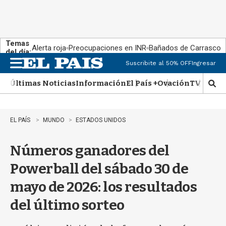
Temas
Alerta roja
Preocupaciones en INR
Bañados de Carrasco
del día:
Suscribite al 50% OFF
Ingresar
M
e
Últimas Noticias
Información
El País +
Ovación
TV Show
n
M
u
o
s
t
EL PAÍS
MUNDO
ESTADOS UNIDOS
r
a
Números ganadores del
r
b
Powerball del sábado 30 de
�
s
mayo de 2026: los resultados
q
u
del último sorteo
e
d