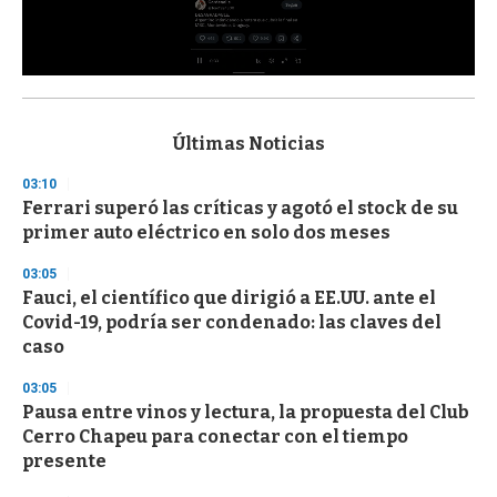
0
s
e
c
Últimas Noticias
o
n
03:10
d
Ferrari superó las críticas y agotó el stock de su
s
o
primer auto eléctrico en solo dos meses
f
3
03:05
3
s
Fauci, el científico que dirigió a EE.UU. ante el
e
Covid-19, podría ser condenado: las claves del
c
caso
o
n
d
03:05
s
Pausa entre vinos y lectura, la propuesta del Club
Cerro Chapeu para conectar con el tiempo
presente