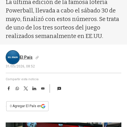
a
La última edición de la famosa lotería
Powerball, llevada a cabo el sábado 30 de
mayo, finalizó con estos números. Se trata
de uno de los tres sorteos del juego
realizados semanalmente en EE.UU.
El País
31/05/2026, 08:52
Compartir esta noticia
F
W
T
L
E
a
h
w
i
m
c
a
i
n
a
e
t
t
k
i
+
Agregar El País en
b
s
t
e
l
o
A
e
d
o
p
r
I
k
p
n