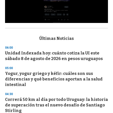
0
s
e
c
Últimas Noticias
o
n
06:00
d
Unidad Indexada hoy: cuánto cotiza la UI este
s
o
sábado 8 de agosto de 2026 en pesos uruguayos
f
3
05:00
3
s
Yogur, yogur griego y kéfir: cuáles son sus
e
diferencias y qué beneficios aportan a la salud
c
intestinal
o
n
d
04:30
s
Correrá 50 km al día por todo Uruguay: la historia
de superación tras el nuevo desafío de Santiago
Stirling