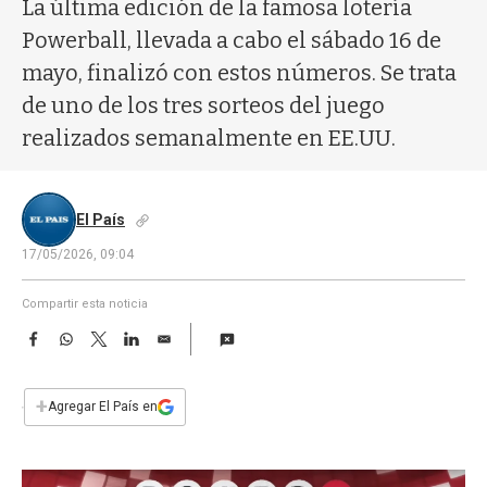
a
La última edición de la famosa lotería
Powerball, llevada a cabo el sábado 16 de
mayo, finalizó con estos números. Se trata
de uno de los tres sorteos del juego
realizados semanalmente en EE.UU.
El País
17/05/2026, 09:04
Compartir esta noticia
F
W
T
L
E
a
h
w
i
m
c
a
i
n
a
e
t
t
k
i
+
Agregar El País en
b
s
t
e
l
o
A
e
d
o
p
r
I
k
p
n