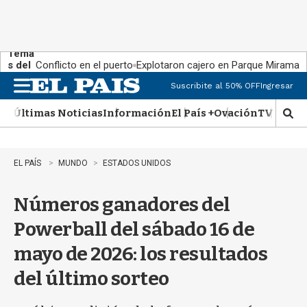
Tema
s del
Conflicto en el puerto
Explotaron cajero en Parque Miramar
día:
Suscribite al 50% OFF
Ingresar
M
e
Últimas Noticias
Información
El País +
Ovación
TV Show
n
M
u
o
s
t
EL PAÍS
MUNDO
ESTADOS UNIDOS
r
a
Números ganadores del
r
b
Powerball del sábado 16 de
�
s
mayo de 2026: los resultados
q
u
del último sorteo
e
d