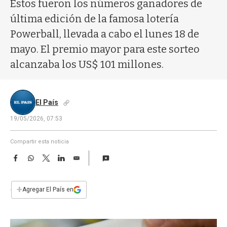
a
Estos fueron los números ganadores de
última edición de la famosa lotería
Powerball, llevada a cabo el lunes 18 de
mayo. El premio mayor para este sorteo
alcanzaba los US$ 101 millones.
El País
19/05/2026, 07:53
Compartir esta noticia
F
W
T
L
E
a
h
w
i
m
c
a
i
n
a
e
t
t
k
i
+
Agregar El País en
b
s
t
e
l
o
A
e
d
o
p
r
I
k
p
n