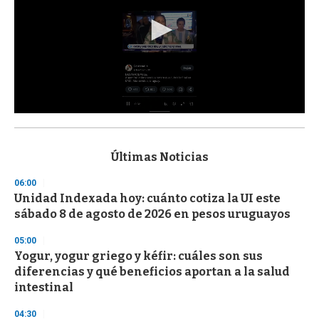
0
s
e
c
Últimas Noticias
o
n
06:00
d
Unidad Indexada hoy: cuánto cotiza la UI este
s
o
sábado 8 de agosto de 2026 en pesos uruguayos
f
3
05:00
3
s
Yogur, yogur griego y kéfir: cuáles son sus
e
diferencias y qué beneficios aportan a la salud
c
intestinal
o
n
d
04:30