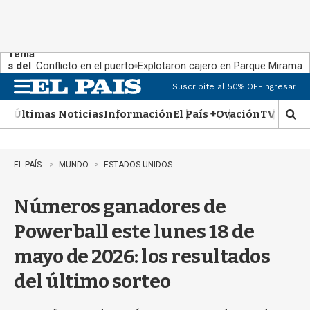
Tema
s del
Conflicto en el puerto
Explotaron cajero en Parque Miramar
día:
Suscribite al 50% OFF
Ingresar
M
e
Últimas Noticias
Información
El País +
Ovación
TV Show
n
M
u
o
s
t
EL PAÍS
MUNDO
ESTADOS UNIDOS
r
a
Números ganadores de
r
b
Powerball este lunes 18 de
�
s
mayo de 2026: los resultados
q
u
del último sorteo
e
d