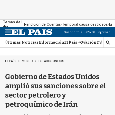
Temas del
Rendición de Cuentas
Temporal causa destrozos
En 
día:
Suscribite al 50% OFF
Ingresar
M
e
Últimas Noticias
Información
El País +
Ovación
TV Show
n
M
u
o
s
t
EL PAÍS
MUNDO
ESTADOS UNIDOS
r
a
Gobierno de Estados Unidos
r
b
amplió sus sanciones sobre el
�
s
sector petrolero y
q
u
petroquímico de Irán
e
d