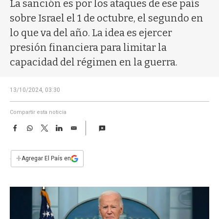
a
La sanción es por los ataques de ese país
sobre Israel el 1 de octubre, el segundo en
lo que va del año. La idea es ejercer
presión financiera para limitar la
capacidad del régimen en la guerra.
13/10/2024, 03:30
Compartir esta noticia
F
W
T
L
E
a
h
w
i
m
c
a
i
n
a
e
t
t
k
i
+
Agregar El País en
b
s
t
e
l
o
A
e
d
o
p
r
I
k
p
n