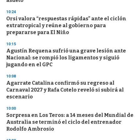
asueto
3
3
s
10:24
e
Orsi valora “respuestas rápidas” ante el ciclón
c
extratropical y reúne al gobierno para
o
n
prepararse para El Niño
d
s
10:15
Agustín Requena sufrió una grave lesión ante
Nacional: se rompió los ligamentos y siguió
jugando en el GPC
10:08
Agarrate Catalina confirmó su regreso al
Carnaval 2027 y Rafa Cotelo reveló si subirá al
escenario
10:00
Sorpresa en Los Teros: a 14 meses del Mundial de
Australia se terminó el ciclo del entrenador
Rodolfo Ambrosio