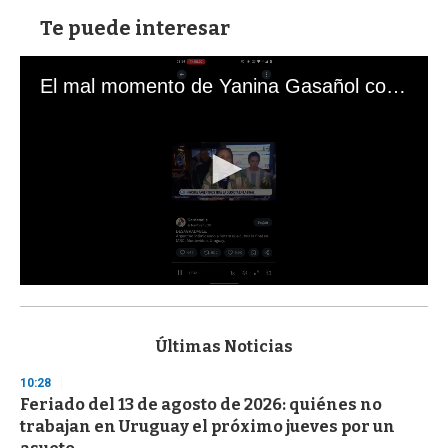
Te puede interesar
El mal momento de Yanina Gasañol con un hincha argentino en "Subrayado"
0
s
e
c
Últimas Noticias
o
n
10:28
d
Feriado del 13 de agosto de 2026: quiénes no
s
o
trabajan en Uruguay el próximo jueves por un
f