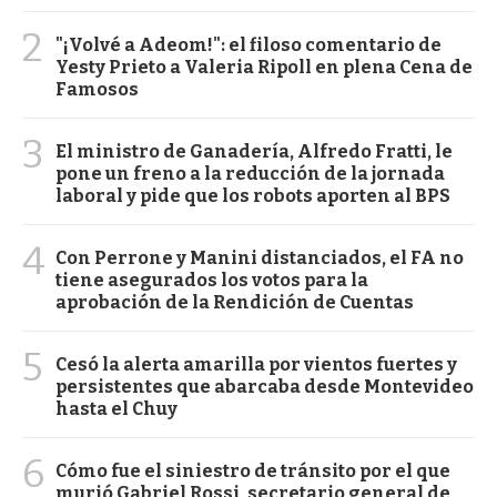
2
"¡Volvé a Adeom!": el filoso comentario de
Yesty Prieto a Valeria Ripoll en plena Cena de
Famosos
3
El ministro de Ganadería, Alfredo Fratti, le
pone un freno a la reducción de la jornada
laboral y pide que los robots aporten al BPS
4
Con Perrone y Manini distanciados, el FA no
tiene asegurados los votos para la
aprobación de la Rendición de Cuentas
5
Cesó la alerta amarilla por vientos fuertes y
persistentes que abarcaba desde Montevideo
hasta el Chuy
6
Cómo fue el siniestro de tránsito por el que
murió Gabriel Rossi, secretario general de