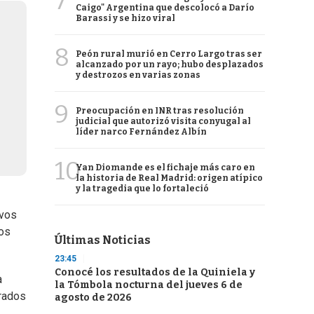
7
Caigo" Argentina que descolocó a Darío
Barassi y se hizo viral
8
Peón rural murió en Cerro Largo tras ser
alcanzado por un rayo; hubo desplazados
y destrozos en varias zonas
9
Preocupación en INR tras resolución
judicial que autorizó visita conyugal al
líder narco Fernández Albín
10
Yan Diomande es el fichaje más caro en
la historia de Real Madrid: origen atípico
y la tragedia que lo fortaleció
ivos
los
Últimas Noticias
23:45
Conocé los resultados de la Quiniela y
a
la Tómbola nocturna del jueves 6 de
trados
agosto de 2026