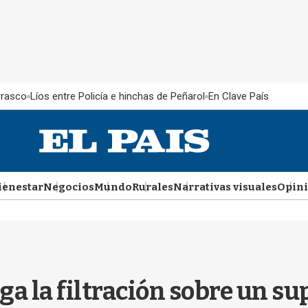
rrasco
Líos entre Policía e hinchas de Peñarol
En Clave País
ienestar
Negocios
Mundo
Rurales
Narrativas visuales
Opin
a la filtración sobre un sup