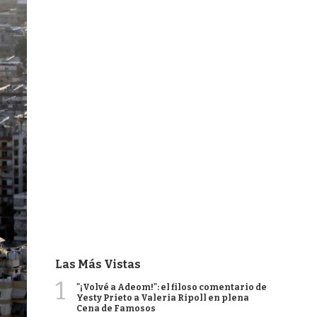
Las Más Vistas
1
"¡Volvé a Adeom!": el filoso comentario de
Yesty Prieto a Valeria Ripoll en plena
Cena de Famosos