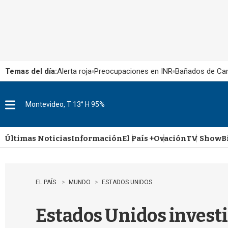
Temas del día:
Alerta roja
Preocupaciones en INR
Bañados de Ca
Montevideo, T 13° H 95%
M
e
n
u
Últimas Noticias
Información
El País +
Ovación
TV Show
B
EL PAÍS
MUNDO
ESTADOS UNIDOS
Estados Unidos investig