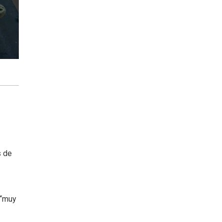
s de
 “muy