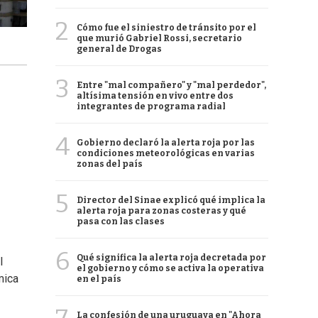
2
Cómo fue el siniestro de tránsito por el
que murió Gabriel Rossi, secretario
general de Drogas
3
Entre "mal compañero" y "mal perdedor",
altísima tensión en vivo entre dos
integrantes de programa radial
4
Gobierno declaró la alerta roja por las
condiciones meteorológicas en varias
zonas del país
5
Director del Sinae explicó qué implica la
alerta roja para zonas costeras y qué
pasa con las clases
6
Qué significa la alerta roja decretada por
l
el gobierno y cómo se activa la operativa
mica
en el país
La confesión de una uruguaya en "Ahora