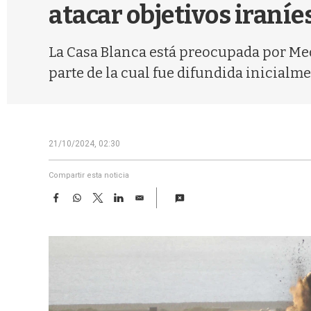
atacar objetivos iraníe
La Casa Blanca está preocupada por Medi
parte de la cual fue difundida inicialm
21/10/2024, 02:30
Compartir esta noticia
F
W
T
L
E
a
h
w
i
m
c
a
i
n
a
e
t
t
k
i
b
s
t
e
l
o
A
e
d
o
p
r
I
k
p
n