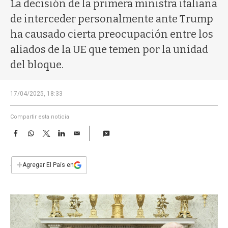
a
La decisión de la primera ministra italiana
de interceder personalmente ante Trump
ha causado cierta preocupación entre los
aliados de la UE que temen por la unidad
del bloque.
17/04/2025, 18:33
Compartir esta noticia
F
W
T
L
E
a
h
w
i
m
c
a
i
n
a
e
t
t
k
i
+
Agregar El País en
b
s
t
e
l
o
A
e
d
o
p
r
I
k
p
n