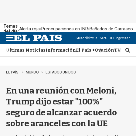
Temas
Alerta roja
Preocupaciones en INR
Bañados de Carrasco
del día:
Suscribite al 50% OFF
Ingresar
M
e
Últimas Noticias
Información
El País +
Ovación
TV Show
n
M
u
o
s
t
EL PAÍS
MUNDO
ESTADOS UNIDOS
r
a
En una reunión con Meloni,
r
b
Trump dijo estar "100%"
�
s
seguro de alcanzar acuerdo
q
u
sobre aranceles con la UE
e
d