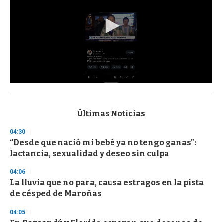
0
s
e
c
Últimas Noticias
o
n
04:30
d
“Desde que nació mi bebé ya no tengo ganas”:
s
o
lactancia, sexualidad y deseo sin culpa
f
3
04:06
3
s
La lluvia que no para, causa estragos en la pista
e
de césped de Maroñas
c
o
04:05
n
d