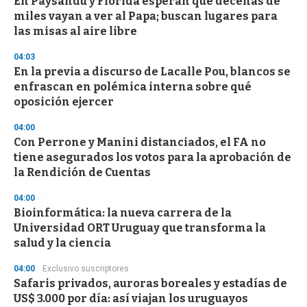
En Paysandú y Florida esperan que decenas de
s
miles vayan a ver al Papa; buscan lugares para
las misas al aire libre
04:03
En la previa a discurso de Lacalle Pou, blancos se
enfrascan en polémica interna sobre qué
oposición ejercer
04:00
Con Perrone y Manini distanciados, el FA no
tiene asegurados los votos para la aprobación de
la Rendición de Cuentas
04:00
Bioinformática: la nueva carrera de la
Universidad ORT Uruguay que transforma la
salud y la ciencia
04:00
Exclusivo suscriptores
Safaris privados, auroras boreales y estadías de
US$ 3.000 por día: así viajan los uruguayos