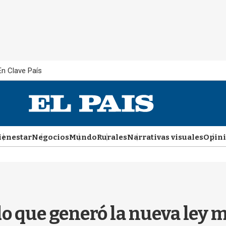
En Clave País
ienestar
Negocios
Mundo
Rurales
Narrativas visuales
Opin
 que generó la nueva ley m