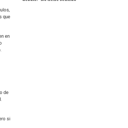
ulos,
s que
en en
o
.
zo de
.
ero si