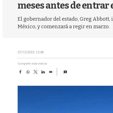
meses antes de entrar 
El gobernador del estado, Greg Abbott, 
México, y comenzará a regir en marzo.
27/12/2023, 13:48
Compartir esta noticia
F
W
T
L
E
a
h
w
i
m
c
a
i
n
a
e
t
t
k
i
b
s
t
e
l
o
A
e
d
o
p
r
I
k
p
n