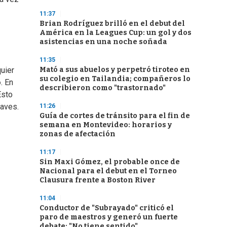
11:37
Brian Rodríguez brilló en el debut del
América en la Leagues Cup: un gol y dos
asistencias en una noche soñada
11:35
Mató a sus abuelos y perpetró tiroteo en
uier
su colegio en Tailandia; compañeros lo
o
. En
describieron como "trastornado"
Esto
raves.
11:26
Guía de cortes de tránsito para el fin de
semana en Montevideo: horarios y
zonas de afectación
11:17
Sin Maxi Gómez, el probable once de
Nacional para el debut en el Torneo
Clausura frente a Boston River
11:04
Conductor de "Subrayado" criticó el
paro de maestros y generó un fuerte
debate: "No tiene sentido"