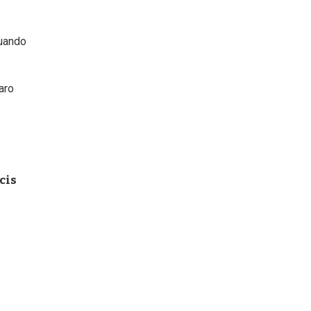
cuando
aro
cis