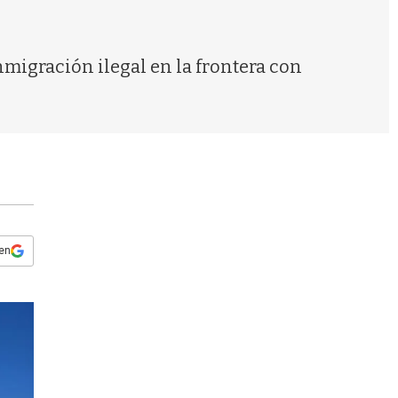
s
q
u
e
nmigración ilegal en la frontera con
d
a
 en