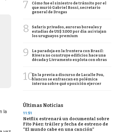
7
Cómo fue el siniestro de tránsito por el
que murió Gabriel Rossi, secretario
general de Drogas
8
Safaris privados, auroras boreales y
estadías de US$ 3.000 por día: así viajan
los uruguayos premium
9
La paradoja en la frontera con Brasil:
Rivera no construye edificios hace una
década y Livramento explota con obras
10
En la previa a discurso de Lacalle Pou,
blancos se enfrascan en polémica
interna sobre qué oposición ejercer
Últimas Noticias
n la
11:51
Netflix estrenará un documental sobre
Fito Páez: tráiler y fecha de estreno de
“El mundo cabe en una canción”
na vez