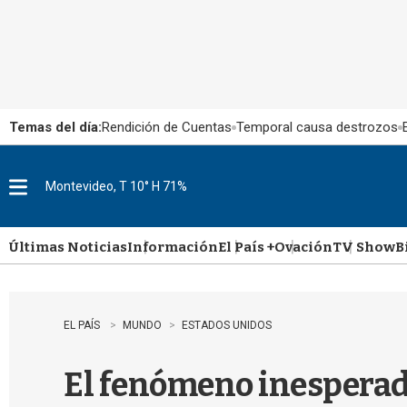
Temas del día:
Rendición de Cuentas
Temporal causa destrozos
Montevideo, T 10° H 71%
M
e
n
u
Últimas Noticias
Información
El País +
Ovación
TV Show
B
EL PAÍS
MUNDO
ESTADOS UNIDOS
El fenómeno inesperado