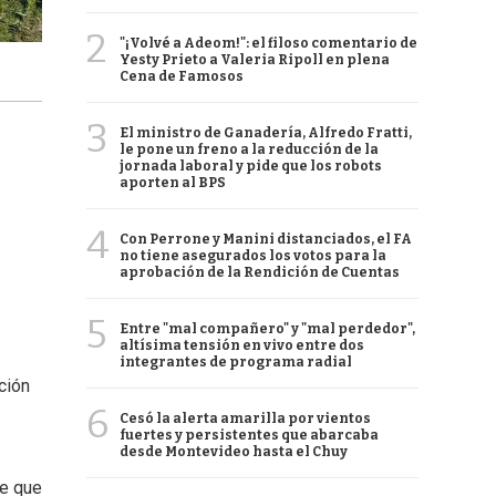
2
"¡Volvé a Adeom!": el filoso comentario de
Yesty Prieto a Valeria Ripoll en plena
Cena de Famosos
3
El ministro de Ganadería, Alfredo Fratti,
le pone un freno a la reducción de la
jornada laboral y pide que los robots
aporten al BPS
4
Con Perrone y Manini distanciados, el FA
no tiene asegurados los votos para la
aprobación de la Rendición de Cuentas
5
Entre "mal compañero" y "mal perdedor",
altísima tensión en vivo entre dos
integrantes de programa radial
ción
6
Cesó la alerta amarilla por vientos
fuertes y persistentes que abarcaba
desde Montevideo hasta el Chuy
de que