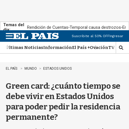
Temas del
Rendición de Cuentas
Temporal causa destrozos
En 
día:
Suscribite al 50% OFF
Ingresar
M
e
Últimas Noticias
Información
El País +
Ovación
TV Show
n
M
u
o
s
t
EL PAÍS
MUNDO
ESTADOS UNIDOS
r
a
Green card: ¿cuánto tiempo se
r
b
debe vivir en Estados Unidos
�
s
para poder pedir la residencia
q
u
permanente?
e
d