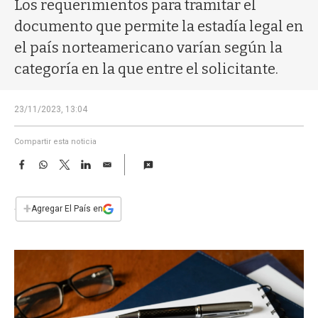
a
Los requerimientos para tramitar el
documento que permite la estadía legal en
el país norteamericano varían según la
categoría en la que entre el solicitante.
23/11/2023, 13:04
Compartir esta noticia
F
W
T
L
E
a
h
w
i
m
c
a
i
n
a
e
t
t
k
i
+
Agregar El País en
b
s
t
e
l
o
A
e
d
o
p
r
I
k
p
n