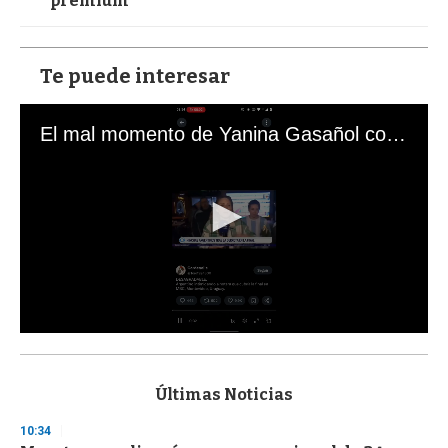
premium
Te puede interesar
El mal momento de Yanina Gasañol con un hincha argentino en "Subrayado"
0
s
e
c
Últimas Noticias
o
n
10:34
d