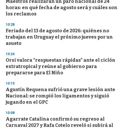
Maestros realizarán un paro nacional de 24
s
o
horas: en qué fecha de agosto será y cuáles son
f
los reclamos
3
3
s
10:28
e
Feriado del 13 de agosto de 2026: quiénes no
c
trabajan en Uruguay el próximo jueves por un
o
n
asueto
d
s
10:24
Orsi valora “respuestas rápidas” ante el ciclón
extratropical y reúne al gobierno para
prepararse para El Niño
10:15
Agustín Requena sufrió una grave lesión ante
Nacional: se rompió los ligamentos y siguió
jugando en el GPC
10:08
Agarrate Catalina confirmó su regreso al
Carnaval 2027 y Rafa Cotelo reveló si subirá al