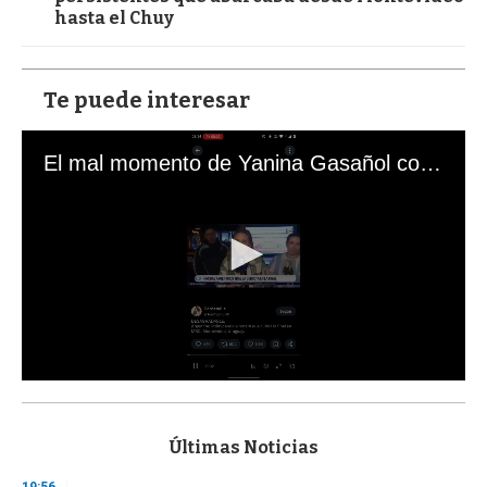
hasta el Chuy
Te puede interesar
El mal momento de Yanina Gasañol con un hincha argentino en "Subrayado"
0
s
e
c
Últimas Noticias
o
n
19:56