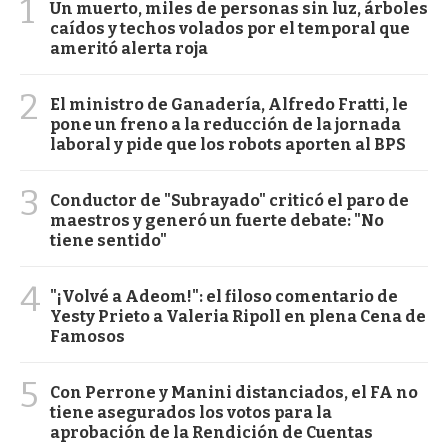
1
Un muerto, miles de personas sin luz, árboles
caídos y techos volados por el temporal que
ameritó alerta roja
2
El ministro de Ganadería, Alfredo Fratti, le
pone un freno a la reducción de la jornada
laboral y pide que los robots aporten al BPS
3
Conductor de "Subrayado" criticó el paro de
maestros y generó un fuerte debate: "No
tiene sentido"
4
"¡Volvé a Adeom!": el filoso comentario de
Yesty Prieto a Valeria Ripoll en plena Cena de
Famosos
5
Con Perrone y Manini distanciados, el FA no
tiene asegurados los votos para la
aprobación de la Rendición de Cuentas