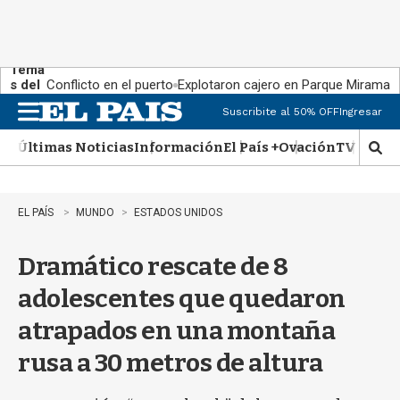
Tema
s del
Conflicto en el puerto
Explotaron cajero en Parque Miramar
día:
Suscribite al 50% OFF
Ingresar
M
e
Últimas Noticias
Información
El País +
Ovación
TV Show
n
M
u
o
s
t
EL PAÍS
MUNDO
ESTADOS UNIDOS
r
a
Dramático rescate de 8
r
b
adolescentes que quedaron
�
s
atrapados en una montaña
q
u
rusa a 30 metros de altura
e
d