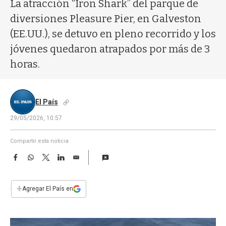
a
La atracción “Iron Shark” del parque de
diversiones Pleasure Pier, en Galveston
(EE.UU.), se detuvo en pleno recorrido y los
jóvenes quedaron atrapados por más de 3
horas.
El País
29/05/2026, 10:57
Compartir esta noticia
F
W
T
L
E
a
h
w
i
m
c
a
i
n
a
e
t
t
k
i
+
Agregar El País en
b
s
t
e
l
o
A
e
d
o
p
r
I
k
p
n