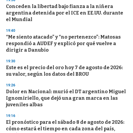
d
Conceden la libertad bajo fianza a la niñera
s
o
argentina detenida por el ICE en EE.UU. durante
f
el Mundial
3
3
s
19:40
e
“Me siento atacado” y “no pertenezco”: Matosas
c
respondió a AUDEF y explicó por qué vuelve a
o
n
dirigir a Danubio
d
s
19:30
Este es el precio del oro hoy 7 de agosto de 2026:
su valor, según los datos del BROU
19:26
Dolor en Nacional: murió el DT argentino Miguel
Ignomiriello, que dejó una gran marca en las
juveniles albas
19:16
El pronóstico para el sábado 8 de agosto de 2026:
cómo estará el tiempo en cada zona del país,