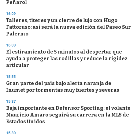
Peñarol
3
3
s
16:09
e
Talleres, títeres y un cierre de lujo con Hugo
c
Fattoruso: así será la nueva edición del Paseo Sur
o
n
Palermo
d
s
16:00
El estiramiento de 5 minutos al despertar que
ayuda a proteger las rodillas y reduce la rigidez
articular
15:55
Gran parte del país bajo alerta naranja de
Inumet por tormentas muy fuertes y severas
15:37
Baja importante en Defensor Sporting: el volante
Mauricio Amaro seguirá su carrera en la MLS de
Estados Unidos
15:30