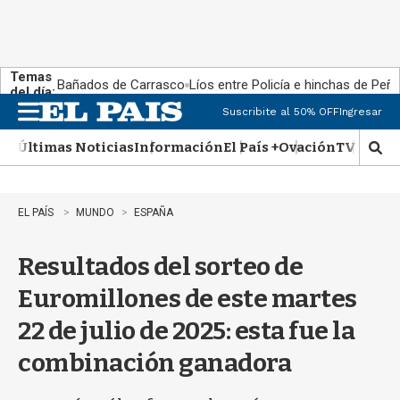
Temas
Bañados de Carrasco
Líos entre Policía e hinchas de Peña
del día:
Suscribite al 50% OFF
Ingresar
M
e
Últimas Noticias
Información
El País +
Ovación
TV Show
n
M
u
o
s
t
EL PAÍS
MUNDO
ESPAÑA
r
a
Resultados del sorteo de
r
b
Euromillones de este martes
�
s
22 de julio de 2025: esta fue la
q
u
combinación ganadora
e
d