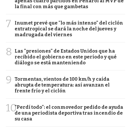
apenas cuatro partidos en Peñarol al MVP de
la final con más que gambetas
7
Inumet prevé que "lo más intenso" del ciclón
extratropical se dará la noche del jueves y
madrugada del viernes
8
Las "presiones" de Estados Unidos que ha
recibido el gobierno en este período y qué
diálogo se está manteniendo
9
Tormentas, vientos de 100 km/h y caída
abrupta de temperatura: así avanzan el
frente frío y el ciclón
10
"Perdí todo": el conmovedor pedido de ayuda
de una periodista deportiva tras incendio de
su casa