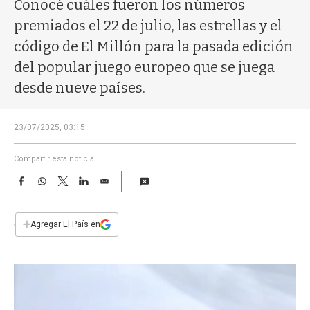
a
Conocé cuáles fueron los números
premiados el 22 de julio, las estrellas y el
código de El Millón para la pasada edición
del popular juego europeo que se juega
desde nueve países.
23/07/2025, 03:15
Compartir esta noticia
F
W
T
L
E
a
h
w
i
m
c
a
i
n
a
e
t
t
k
i
+
Agregar El País en
b
s
t
e
l
o
A
e
d
o
p
r
I
k
p
n