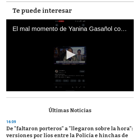
Te puede interesar
El mal momento de Yanina Gasañol con un hincha argentino en "Subrayado"
0
s
e
c
Últimas Noticias
o
n
16:09
d
De "faltaron porteros" a "llegaron sobre la hora":
s
o
versiones por líos entre la Policía e hinchas de
f