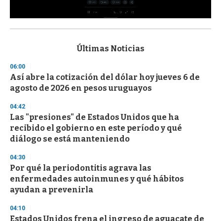
0
s
e
c
Últimas Noticias
o
n
06:00
d
Así abre la cotización del dólar hoy jueves 6 de
s
o
agosto de 2026 en pesos uruguayos
f
3
04:42
3
s
Las "presiones" de Estados Unidos que ha
e
recibido el gobierno en este período y qué
c
diálogo se está manteniendo
o
n
d
04:30
s
Por qué la periodontitis agrava las
enfermedades autoinmunes y qué hábitos
ayudan a prevenirla
04:10
Estados Unidos frena el ingreso de aguacate de