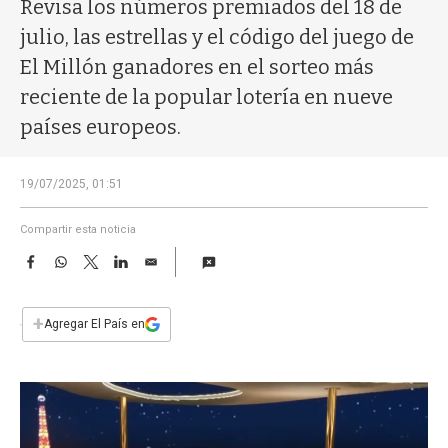
a
Revisa los números premiados del 18 de
julio, las estrellas y el código del juego de
El Millón ganadores en el sorteo más
reciente de la popular lotería en nueve
países europeos.
19/07/2025, 01:51
Compartir esta noticia
F
W
T
L
E
a
h
w
i
m
c
a
i
n
a
e
t
t
k
i
+
Agregar El País en
b
s
t
e
l
o
A
e
d
o
p
r
I
k
p
n