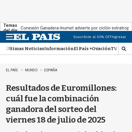
Temas
Conexión Ganadera
Inumet advierte por ciclón extratropi
del día:
Suscribite al 50% OFF
Ingresar
M
e
Últimas Noticias
Información
El País +
Ovación
TV Show
n
M
u
o
s
t
EL PAÍS
MUNDO
ESPAÑA
r
a
Resultados de Euromillones:
r
b
cuál fue la combinación
�
s
ganadora del sorteo del
q
u
viernes 18 de julio de 2025
e
d