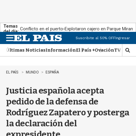
Temas
Conflicto en el puerto
Explotaron cajero en Parque Miram
del día:
Suscribite al 50% OFF
Ingresar
M
e
Últimas Noticias
Información
El País +
Ovación
TV Show
n
M
u
o
s
t
EL PAÍS
MUNDO
ESPAÑA
r
a
Justicia española acepta
r
b
pedido de la defensa de
�
s
Rodríguez Zapatero y posterga
q
u
la declaración del
e
d
expresidente