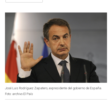
b
s
t
e
l
o
A
e
d
o
p
r
I
k
p
n
José Luis Rodríguez Zapatero, expresidente del gobierno de España.
Foto: archivo El País