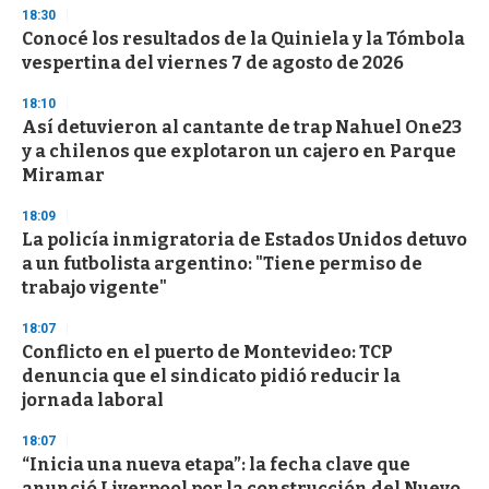
d
18:30
s
Conocé los resultados de la Quiniela y la Tómbola
vespertina del viernes 7 de agosto de 2026
18:10
Así detuvieron al cantante de trap Nahuel One23
y a chilenos que explotaron un cajero en Parque
Miramar
18:09
La policía inmigratoria de Estados Unidos detuvo
a un futbolista argentino: "Tiene permiso de
trabajo vigente"
18:07
Conflicto en el puerto de Montevideo: TCP
denuncia que el sindicato pidió reducir la
jornada laboral
18:07
“Inicia una nueva etapa”: la fecha clave que
anunció Liverpool por la construcción del Nuevo