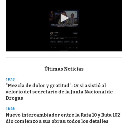
0
s
e
c
Últimas Noticias
o
n
18:43
d
"Mezcla de dolor y gratitud": Orsi asistió al
s
o
velorio del secretario de la Junta Nacional de
f
Drogas
3
3
s
18:38
e
Nuevo intercambiador entre la Ruta 10 y Ruta 102
c
dio comienzo a sus obras: todos los detalles
o
n