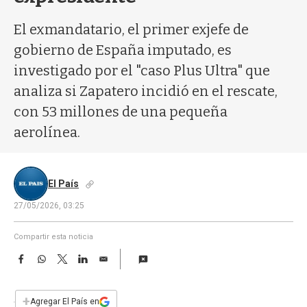
a
El exmandatario, el primer exjefe de
gobierno de España imputado, es
investigado por el "caso Plus Ultra" que
analiza si Zapatero incidió en el rescate,
con 53 millones de una pequeña
aerolínea.
El País
27/05/2026, 03:25
Compartir esta noticia
F
W
T
L
E
a
h
w
i
m
c
a
i
n
a
e
t
t
k
i
+
Agregar El País en