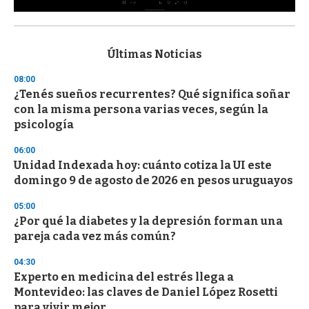
0
s
e
c
Últimas Noticias
o
n
08:00
d
¿Tenés sueños recurrentes? Qué significa soñar
s
o
con la misma persona varias veces, según la
f
psicología
3
3
s
06:00
e
Unidad Indexada hoy: cuánto cotiza la UI este
c
domingo 9 de agosto de 2026 en pesos uruguayos
o
n
d
05:00
s
¿Por qué la diabetes y la depresión forman una
pareja cada vez más común?
04:30
Experto en medicina del estrés llega a
Montevideo: las claves de Daniel López Rosetti
para vivir mejor