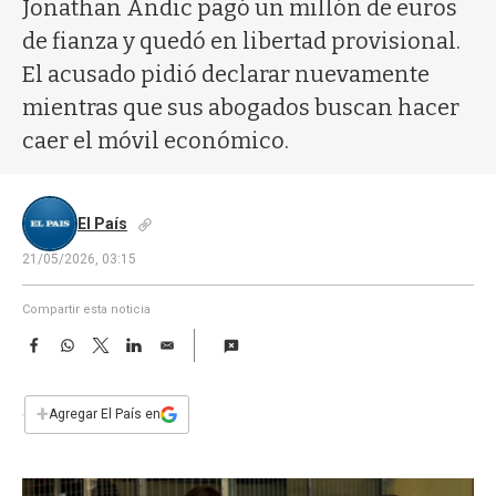
a
Jonathan Andic pagó un millón de euros
de fianza y quedó en libertad provisional.
El acusado pidió declarar nuevamente
mientras que sus abogados buscan hacer
caer el móvil económico.
El País
21/05/2026, 03:15
Compartir esta noticia
F
W
T
L
E
a
h
w
i
m
c
a
i
n
a
e
t
t
k
i
+
Agregar El País en
b
s
t
e
l
o
A
e
d
o
p
r
I
k
p
n