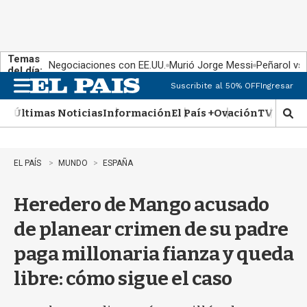
Temas
Negociaciones con EE.UU.
Murió Jorge Messi
Peñarol vs
del día:
Suscribite al 50% OFF
Ingresar
M
e
Últimas Noticias
Información
El País +
Ovación
TV Show
n
M
u
o
s
t
EL PAÍS
MUNDO
ESPAÑA
r
a
Heredero de Mango acusado
r
b
de planear crimen de su padre
�
s
paga millonaria fianza y queda
q
u
libre: cómo sigue el caso
e
d