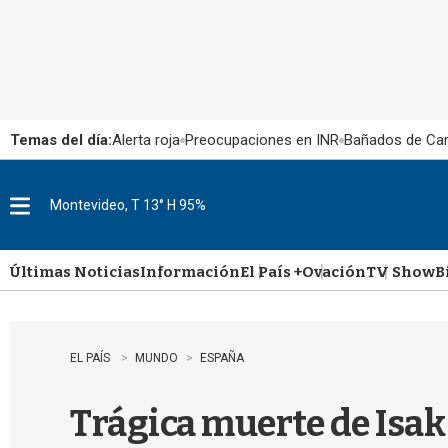
Temas del día:
Alerta roja
Preocupaciones en INR
Bañados de Ca
Montevideo, T 13° H 95%
M
e
n
u
Últimas Noticias
Información
El País +
Ovación
TV Show
B
EL PAÍS
MUNDO
ESPAÑA
Trágica muerte de Isak