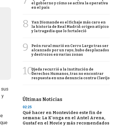
7
el gobierno y cómo se activa la operativa
en el país
8
Yan Diomande es el fichaje más caro en
la historia de Real Madrid: origen atípico
y la tragedia que lo fortaleció
9
Peón rural murió en Cerro Largo tras ser
alcanzado por un rayo; hubo desplazados
y destrozos en varias zonas
10
Ojeda recurrió a la Institución de
Derechos Humanos, tras no encontrar
respuesta en una denuncia contra Clavijo
e sus
 y
Últimas Noticias
02:25
Qué hacer en Montevideo este fin de
le
semana: La K'onga en el Antel Arena,
 que
Gustaf en el Movie y más recomendados