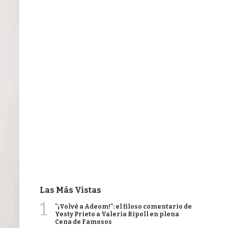
Las Más Vistas
1
"¡Volvé a Adeom!": el filoso comentario de
Yesty Prieto a Valeria Ripoll en plena
Cena de Famosos