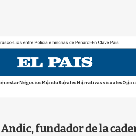
rrasco
Líos entre Policía e hinchas de Peñarol
En Clave País
ienestar
Negocios
Mundo
Rurales
Narrativas visuales
Opin
 Andic, fundador de la cad