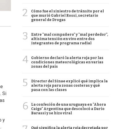
2
Cómo fue el siniestro de tránsito por el
que murió Gabriel Rossi, secretario
general de Drogas
3
Entre "mal compañero" y "mal perdedor",
altísima tensión en vivo entre dos
integrantes de programa radial
4
Gobierno declaró la alerta roja por las
condiciones meteorológicas en varias
zonas del país
5
Director del Sinae explicó qué implica la
alerta roja para zonas costeras y qué
ue
pasa con las clases
. Si
ras
6
La confesión de una uruguaya en "Ahora
Caigo" Argentina que descolocó a Darío
Barassi y se hizo viral
o y
.
Qué significa la alerta roja decretada por