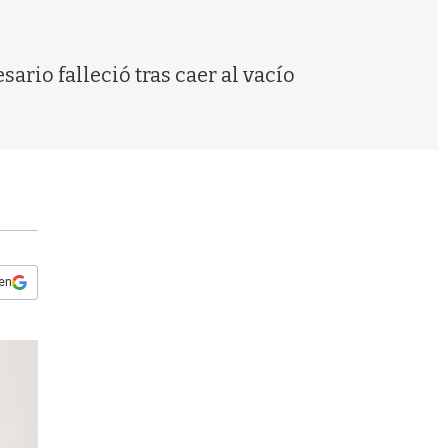
s
q
u
e
rio falleció tras caer al vacío
d
a
 en