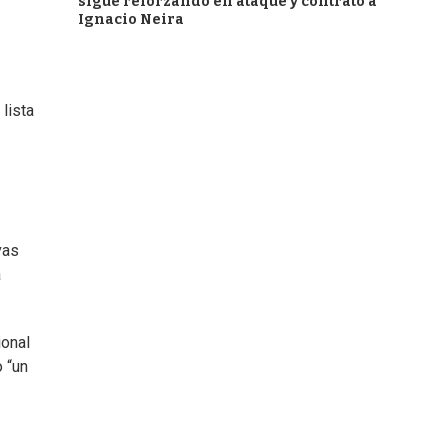
sigue reforzando en ataque y contrató a
Ignacio Neira
lista
vas
a
ional
o “un