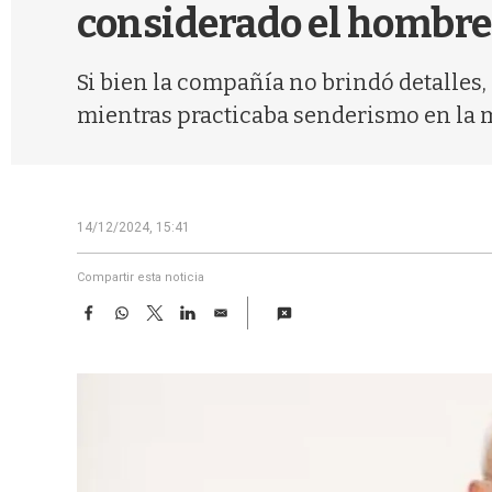
considerado el hombre
Si bien la compañía no brindó detalles,
mientras practicaba senderismo en la 
14/12/2024, 15:41
Compartir esta noticia
F
W
T
L
E
a
h
w
i
m
c
a
i
n
a
e
t
t
k
i
b
s
t
e
l
o
A
e
d
o
p
r
I
k
p
n