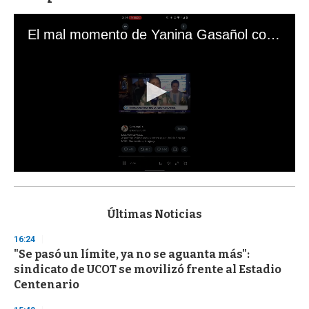
El mal momento de Yanina Gasañol con un hincha argentino en "Subrayado"
0
s
e
c
Últimas Noticias
o
n
16:24
d
"Se pasó un límite, ya no se aguanta más":
s
o
sindicato de UCOT se movilizó frente al Estadio
f
Centenario
3
3
s