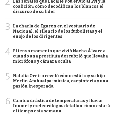
2
Las señales que Lacalle Pou envió al PN y la
coalición: cómo decodifican los blancos el
discurso de su líder
3
La charla de Eguren en el vestuario de
Nacional, el silencio de los futbolistas y el
enojo de los dirigentes
4
El tenso momento que vivió Nacho Álvarez
cuando una prostituta descubrió que llevaba
micrófono y cámara oculta
5
Natalia Oreiro reveló cómo está hoy su hijo
Merlín Atahualpa: música, carpintería y una
pasión inesperada
6
Cambio drástico de temperaturas y lluvia:
Inumet y meteorólogos detallan cómo estará
el tiempo esta semana