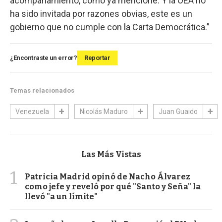
acompañamiento, como ya mencioné. Y la OEA no
ha sido invitada por razones obvias, este es un
gobierno que no cumple con la Carta Democrática.”
¿Encontraste un error?
Reportar
Temas relacionados
Venezuela
Nicolás Maduro
Juan Guaido
Las Más Vistas
1
Patricia Madrid opinó de Nacho Álvarez
como jefe y reveló por qué "Santo y Seña" la
llevó "a un límite"