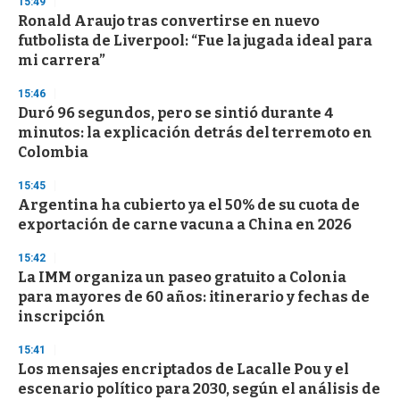
15:49
e
Ronald Araujo tras convertirse en nuevo
c
futbolista de Liverpool: “Fue la jugada ideal para
o
n
mi carrera”
d
s
15:46
Duró 96 segundos, pero se sintió durante 4
minutos: la explicación detrás del terremoto en
Colombia
15:45
Argentina ha cubierto ya el 50% de su cuota de
exportación de carne vacuna a China en 2026
15:42
La IMM organiza un paseo gratuito a Colonia
para mayores de 60 años: itinerario y fechas de
inscripción
15:41
Los mensajes encriptados de Lacalle Pou y el
escenario político para 2030, según el análisis de