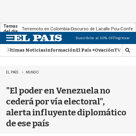
Temas
Terremoto en Colombia
Discurso de Lacalle Pou
Confere
del día:
Suscribite al 50% OFF
Ingresar
M
e
Últimas Noticias
Información
El País +
Ovación
TV Show
n
M
u
o
s
t
EL PAÍS
MUNDO
r
a
"El poder en Venezuela no
r
b
cederá por vía electoral",
�
s
alerta influyente diplomático
q
u
de ese país
e
d