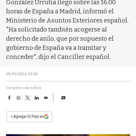
a
González Urrutia llegó sobre las 16:00
horas de España a Madrid, informó el
Ministerio de Asuntos Exteriores español.
"Ha solicitado también acogerse al
derecho de asilo, que por supuesto el
gobierno de España va a tramitar y
conceder", dijo el Canciller español.
08/09/2024, 09:08
Compartir esta noticia
F
W
T
L
E
a
h
w
i
m
c
a
i
n
a
e
t
t
k
i
+
Agregar El País en
b
s
t
e
l
o
A
e
d
o
p
r
I