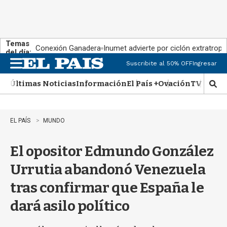
Temas
Conexión Ganadera
Inumet advierte por ciclón extratropi
del día:
Suscribite al 50% OFF
Ingresar
M
e
Últimas Noticias
Información
El País +
Ovación
TV Show
n
M
u
o
s
t
EL PAÍS
MUNDO
r
a
El opositor Edmundo González
r
b
Urrutia abandonó Venezuela
�
s
tras confirmar que España le
q
u
dará asilo político
e
d