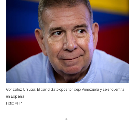
k
p
n
González Urrutia: El candidato opositor dejó Venezuela y se encuentra
en España.
Foto: AFP