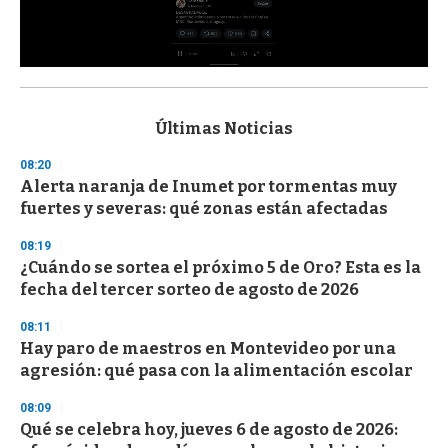
0
s
e
c
Últimas Noticias
o
n
08:20
d
Alerta naranja de Inumet por tormentas muy
s
o
fuertes y severas: qué zonas están afectadas
f
3
08:19
3
s
¿Cuándo se sortea el próximo 5 de Oro? Esta es la
e
fecha del tercer sorteo de agosto de 2026
c
o
08:11
n
d
Hay paro de maestros en Montevideo por una
s
agresión: qué pasa con la alimentación escolar
08:09
Qué se celebra hoy, jueves 6 de agosto de 2026: