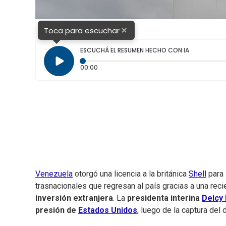
×
Toca para escuchar
ESCUCHÁ EL RESUMEN HECHO CON IA
Tiempo transcurrido: 0 segundos
00:00
Venezuela
otorgó una licencia a la británica
Shell
para 
trasnacionales que regresan al país gracias a una rec
inversión extranjera
. La
presidenta interina
Delcy
presión de
Estados Unidos
, luego de la captura del 