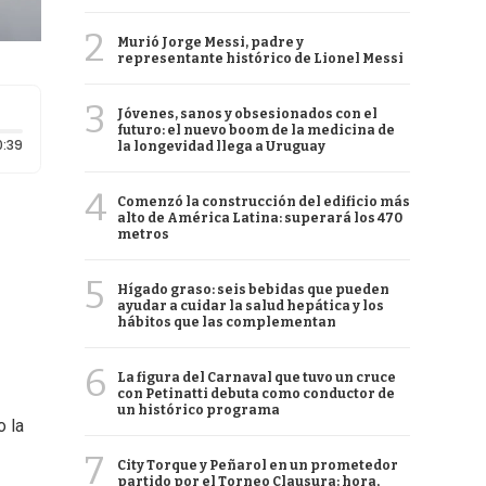
2
Murió Jorge Messi, padre y
representante histórico de Lionel Messi
3
Jóvenes, sanos y obsesionados con el
futuro: el nuevo boom de la medicina de
Duración: 39 segundos
0:39
la longevidad llega a Uruguay
4
Comenzó la construcción del edificio más
alto de América Latina: superará los 470
metros
5
Hígado graso: seis bebidas que pueden
ayudar a cuidar la salud hepática y los
hábitos que las complementan
6
La figura del Carnaval que tuvo un cruce
con Petinatti debuta como conductor de
un histórico programa
o la
7
City Torque y Peñarol en un prometedor
partido por el Torneo Clausura: hora,