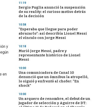
11:19
Sergio Puglia anunció la suspensión
de su reality: el curioso motivo detrás
de la decisión
10:58
"Esperaba que llegue para poder
abrazarlo": así describía Lionel Messi
el vínculo con Jorge Messi
ión y
10:18
Murió Jorge Messi, padre y
según
representante histórico de Lionel
Messi
10:00
Una comunicadora de Canal 10
e en
denunció que un ómnibus la atropelló,
lo siguió y enfrentó al chofer: "En
shock"
10:00
Un arquero de renombre, el debut de un
jugador de selección y Aguirre de DT: