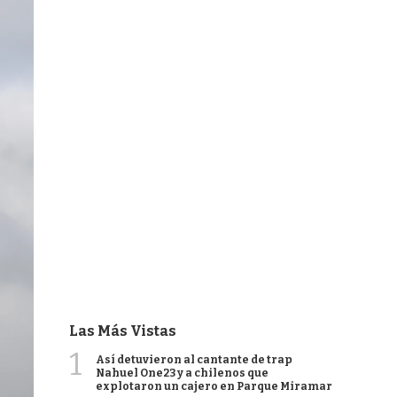
Las Más Vistas
1
Así detuvieron al cantante de trap
Nahuel One23 y a chilenos que
explotaron un cajero en Parque Miramar