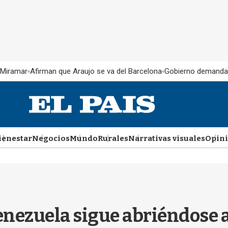
 Miramar
Afirman que Araujo se va del Barcelona
Gobierno demanda
ienestar
Negocios
Mundo
Rurales
Narrativas visuales
Opin
nezuela sigue abriéndose a