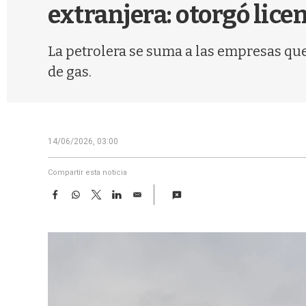
extranjera: otorgó licen
La petrolera se suma a las empresas que
de gas.
14/06/2026, 03:00
Compartir esta noticia
F
W
T
L
E
a
h
w
i
m
c
a
i
n
a
e
t
t
k
i
b
s
t
e
l
o
A
e
d
o
p
r
I
k
p
n