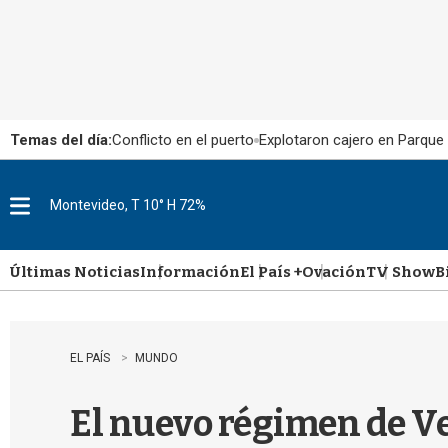
Temas del día:
Conflicto en el puerto
Explotaron cajero en Parque
Montevideo, T 10° H 72%
M
e
n
u
Últimas Noticias
Información
El País +
Ovación
TV Show
B
EL PAÍS
MUNDO
El nuevo régimen de Ve