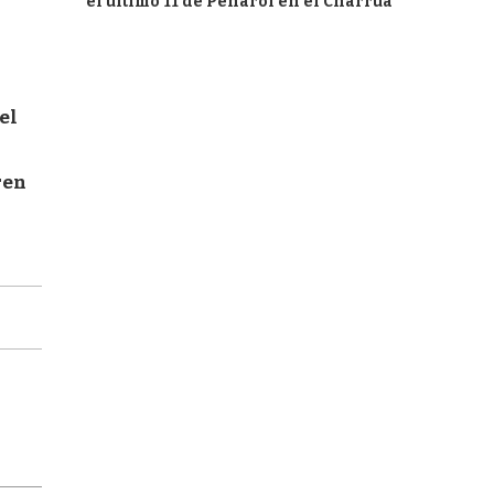
el último 11 de Peñarol en el Charrúa
el
ren