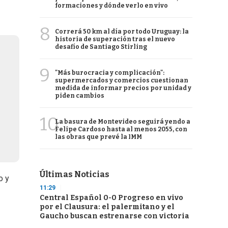
formaciones y dónde verlo en vivo
8
Correrá 50 km al día por todo Uruguay: la
historia de superación tras el nuevo
desafío de Santiago Stirling
9
"Más burocracia y complicación":
supermercados y comercios cuestionan
medida de informar precios por unidad y
piden cambios
10
La basura de Montevideo seguirá yendo a
Felipe Cardoso hasta al menos 2055, con
las obras que prevé la IMM
Últimas Noticias
o y
11:29
Central Español 0-0 Progreso en vivo
por el Clausura: el palermitano y el
Gaucho buscan estrenarse con victoria