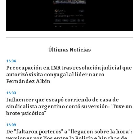
0
s
e
c
Últimas Noticias
o
n
16:34
d
Preocupación en INR tras resolución judicial que
s
o
autorizó visita conyugal al líder narco
f
Fernández Albín
3
3
s
16:33
e
Influencer que escapó corriendo de casa de
c
sindicalista argentino contó su versión: "Tuve un
o
n
brote psicótico"
d
s
16:09
De "faltaron porteros" a "llegaron sobre la hora":
versiones por líos entre la Policía e hinchas de