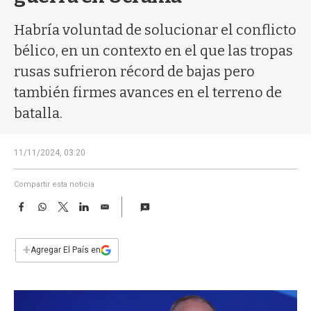
a
Habría voluntad de solucionar el conflicto
bélico, en un contexto en el que las tropas
rusas sufrieron récord de bajas pero
también firmes avances en el terreno de
batalla.
11/11/2024, 03:20
Compartir esta noticia
F
W
T
L
E
a
h
w
i
m
c
a
i
n
a
e
t
t
k
i
+
Agregar El País en
b
s
t
e
l
o
A
e
d
o
p
r
I
k
p
n