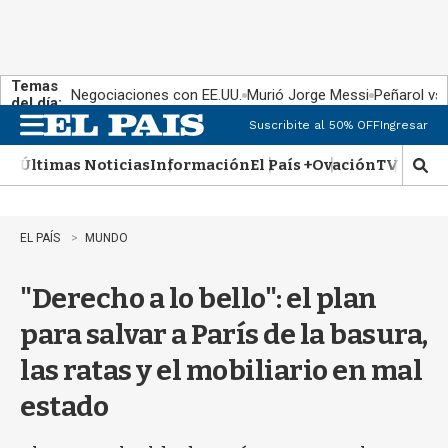
Temas
Negociaciones con EE.UU.
Murió Jorge Messi
Peñarol vs
del día:
Suscribite al 50% OFF
Ingresar
M
e
Últimas Noticias
Información
El País +
Ovación
TV Show
n
M
u
o
s
t
EL PAÍS
MUNDO
r
a
"Derecho a lo bello": el plan
r
b
para salvar a París de la basura,
�
s
las ratas y el mobiliario en mal
q
u
estado
e
d