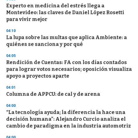
3
s
Experto en medicina del estrés llega a
e
Montevideo: las claves de Daniel López Rosetti
c
para vivir mejor
o
n
d
04:10
s
La lupa sobre las multas que aplica Ambiente: a
quiénes se sanciona y por qué
04:05
Rendición de Cuentas: FA con los días contados
para lograr votos necesarios; oposición visualiza
apoyo a proyectos aparte
04:01
Columna de APPCU: de cal y de arena
04:00
“La tecnología ayuda; la diferencia la hace una
decisión humana”: Alejandro Curcio analiza el
cambio de paradigma en la industria automotriz
04:00