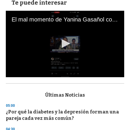
Te puede interesar
El mal momento de Yanina Gasañol con un hincha argentino en "Subrayado"
0
s
e
c
Últimas Noticias
o
n
05:00
d
¿Por qué la diabetes y la depresión forman una
s
o
pareja cada vez más común?
f
3
04:30