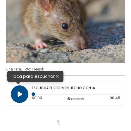
Una rata.
Foto: Freepik
×
Toca para escuchar
ESCUCHÁ EL RESUMEN HECHO CON IA
Tiempo transcurrido: 0 segundos
Durac
00:00
00:45