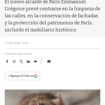
a
El nuevo alcalde de París Emmanuel
Grégoire prevé centrarse en la limpieza de
las calles, en la conservación de fachadas
y la protección del patrimonio de París,
incluido el mobiliario histórico.
11/05/2026, 16:31
Compartir esta noticia
F
W
T
L
E
a
h
w
i
m
c
a
i
n
a
e
t
t
k
i
+
Agregar El País en
b
s
t
e
l
o
A
e
d
o
p
r
I
k
p
n