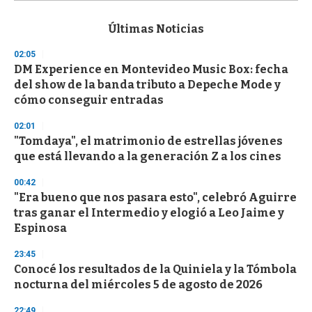
s
e
c
Últimas Noticias
o
n
02:05
d
DM Experience en Montevideo Music Box: fecha
s
o
del show de la banda tributo a Depeche Mode y
f
cómo conseguir entradas
3
3
s
02:01
e
"Tomdaya", el matrimonio de estrellas jóvenes
c
que está llevando a la generación Z a los cines
o
n
d
00:42
s
"Era bueno que nos pasara esto", celebró Aguirre
tras ganar el Intermedio y elogió a Leo Jaime y
Espinosa
23:45
Conocé los resultados de la Quiniela y la Tómbola
nocturna del miércoles 5 de agosto de 2026
22:49