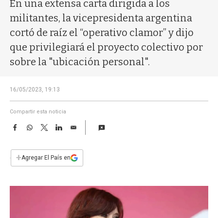
a
En una extensa carta dirigida a los
militantes, la vicepresidenta argentina
cortó de raíz el “operativo clamor” y dijo
que privilegiará el proyecto colectivo por
sobre la "ubicación personal".
16/05/2023, 19:13
Compartir esta noticia
F
W
T
L
E
a
h
w
i
m
c
a
i
n
a
e
t
t
k
i
+
Agregar El País en
b
s
t
e
l
o
A
e
d
o
p
r
I
k
p
n