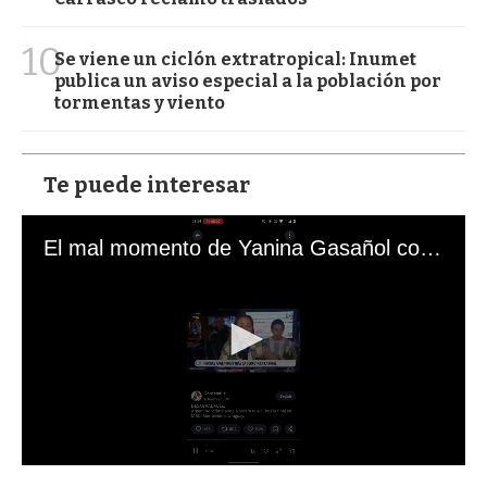
10
Se viene un ciclón extratropical: Inumet
publica un aviso especial a la población por
tormentas y viento
Te puede interesar
El mal momento de Yanina Gasañol con un hincha argentino en "Subrayado"
0