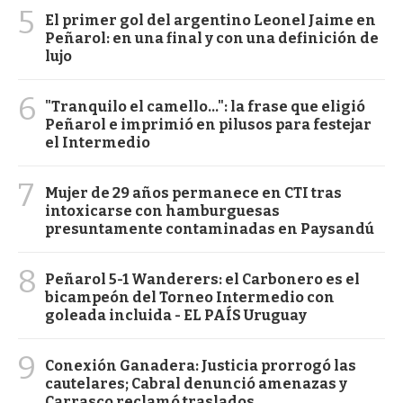
5
El primer gol del argentino Leonel Jaime en
Peñarol: en una final y con una definición de
lujo
6
"Tranquilo el camello...": la frase que eligió
Peñarol e imprimió en pilusos para festejar
el Intermedio
7
Mujer de 29 años permanece en CTI tras
intoxicarse con hamburguesas
presuntamente contaminadas en Paysandú
8
Peñarol 5-1 Wanderers: el Carbonero es el
bicampeón del Torneo Intermedio con
goleada incluida - EL PAÍS Uruguay
9
Conexión Ganadera: Justicia prorrogó las
cautelares; Cabral denunció amenazas y
Carrasco reclamó traslados