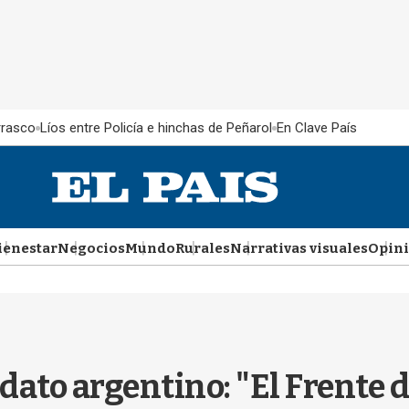
rrasco
Líos entre Policía e hinchas de Peñarol
En Clave País
ienestar
Negocios
Mundo
Rurales
Narrativas visuales
Opin
dato argentino: "El Frente 