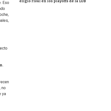
eligió rival en los playoffs de la LUB
e. Eso
ndo
oche,
uales,
yecto
o.
arecen
, no
e ya