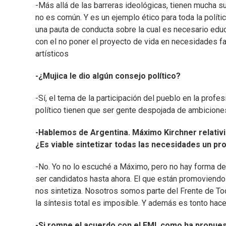
-Más allá de las barreras ideológicas, tienen mucha s
no es común. Y es un ejemplo ético para toda la políti
una pauta de conducta sobre la cual es necesario educa
con el no poner el proyecto de vida en necesidades fab
artísticos
-¿Mujica le dio algún consejo político?
-Sí, el tema de la participación del pueblo en la profes
político tienen que ser gente despojada de ambicion
-Hablemos de Argentina. Máximo Kirchner relativi
¿Es viable sintetizar todas las necesidades un p
-No. Yo no lo escuché a Máximo, pero no hay forma de 
ser candidatos hasta ahora. El que están promoviendo
nos sintetiza. Nosotros somos parte del Frente de To
la síntesis total es imposible. Y además es tonto hac
-Si rompe el acuerdo con el FMI, como ha propuest