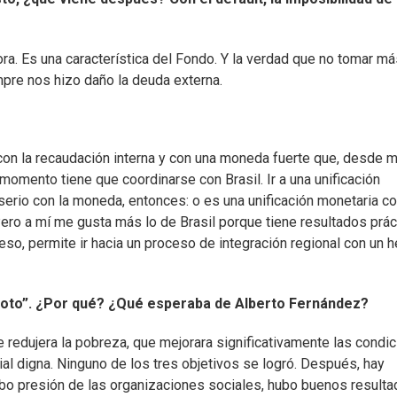
ora. Es una característica del Fondo. Y la verdad que no tomar m
mpre nos hizo daño la deuda externa.
con la recaudación interna y con una moneda fuerte que, desde m
momento tiene que coordinarse con Brasil. Ir a una unificación
erio con la moneda, entonces: o es una unificación monetaria c
Pero a mí me gusta más lo de Brasil porque tiene resultados prác
so, permite ir hacia un proceso de integración regional con un 
choto”. ¿Por qué? ¿Qué esperaba de Alberto Fernández?
edujera la pobreza, que mejorara significativamente las condi
ial digna. Ninguno de los tres objetivos se logró. Después, hay
bo presión de las organizaciones sociales, hubo buenos resulta