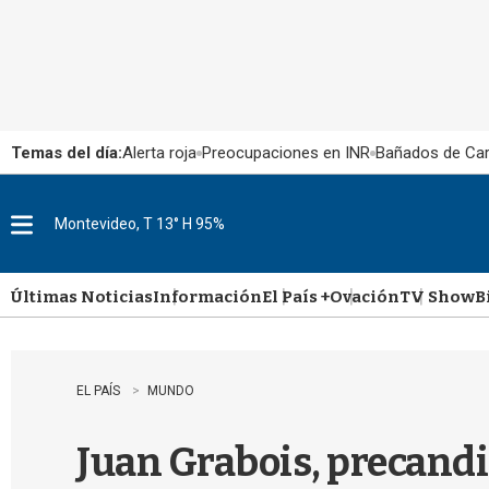
Temas del día:
Alerta roja
Preocupaciones en INR
Bañados de Ca
Montevideo, T 13° H 95%
M
e
n
u
Últimas Noticias
Información
El País +
Ovación
TV Show
B
EL PAÍS
MUNDO
Juan Grabois, precandi