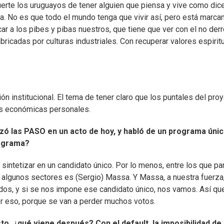
uerte los uruguayos de tener alguien que piensa y vive como dic
ca. No es que todo el mundo tenga que vivir así, pero está marca
r a los pibes y pibas nuestros, que tiene que ver con el no derr
ricadas por culturas industriales. Con recuperar valores espirit
ión institucional. El tema de tener claro que los puntales del pro
es económicas personales.
zó las PASO en un acto de hoy, y habló de un programa únic
rograma?
sintetizar en un candidato único. Por lo menos, entre los que p
 algunos sectores es (Sergio) Massa. Y Massa, a nuestra fuerza
dos, y si se nos impone ese candidato único, nos vamos. Así qu
er eso, porque se van a perder muchos votos.
o, ¿qué viene después? Con el default, la imposibilidad de