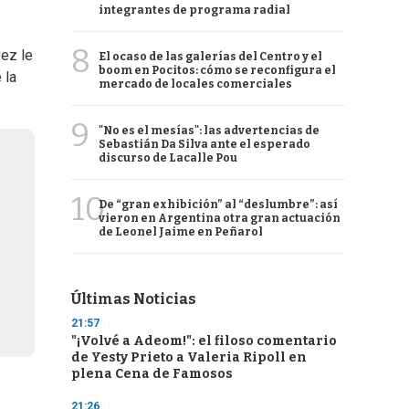
integrantes de programa radial
8
vez le
El ocaso de las galerías del Centro y el
boom en Pocitos: cómo se reconfigura el
 la
mercado de locales comerciales
9
"No es el mesías": las advertencias de
Sebastián Da Silva ante el esperado
discurso de Lacalle Pou
10
De “gran exhibición” al “deslumbre”: así
vieron en Argentina otra gran actuación
de Leonel Jaime en Peñarol
Últimas Noticias
21:57
"¡Volvé a Adeom!": el filoso comentario
de Yesty Prieto a Valeria Ripoll en
plena Cena de Famosos
21:26