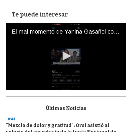
Te puede interesar
El mal momento de Yanina Gasañol con un hincha argentino en "Subrayado"
0
s
e
c
Últimas Noticias
o
n
18:43
d
"Mezcla de dolor y gratitud": Orsi asistió al
s
o
velorio del secretario de la Junta Nacional de