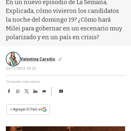
a
En un nuevo episodio de La Semana,
Explicada, cómo vivieron los candidatos
la noche del domingo 19? ¿Cómo hará
Milei para gobernar en un escenario muy
polarizado y en un país en crisis?
Valentina Caredio
23/11/2023, 09:25
Compartir esta noticia
F
W
T
L
E
a
h
w
i
m
c
a
i
n
a
e
t
t
k
i
+
Agregar El País en
b
s
t
e
l
o
A
e
d
o
p
r
I
k
p
n