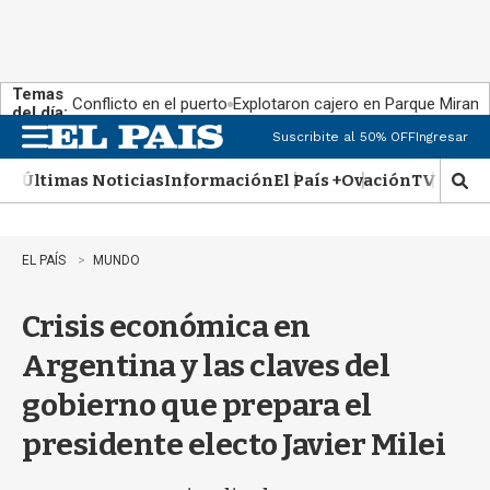
Temas
Conflicto en el puerto
Explotaron cajero en Parque Miram
del día:
Suscribite al 50% OFF
Ingresar
M
e
Últimas Noticias
Información
El País +
Ovación
TV Show
n
M
u
o
s
t
EL PAÍS
MUNDO
r
a
Crisis económica en
r
b
Argentina y las claves del
�
s
gobierno que prepara el
q
u
presidente electo Javier Milei
e
d