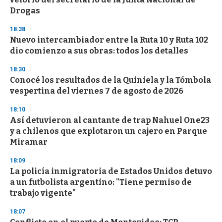
f
Drogas
3
3
s
18:38
e
Nuevo intercambiador entre la Ruta 10 y Ruta 102
c
dio comienzo a sus obras: todos los detalles
o
n
d
18:30
s
Conocé los resultados de la Quiniela y la Tómbola
vespertina del viernes 7 de agosto de 2026
18:10
Así detuvieron al cantante de trap Nahuel One23
y a chilenos que explotaron un cajero en Parque
Miramar
18:09
La policía inmigratoria de Estados Unidos detuvo
a un futbolista argentino: "Tiene permiso de
trabajo vigente"
18:07