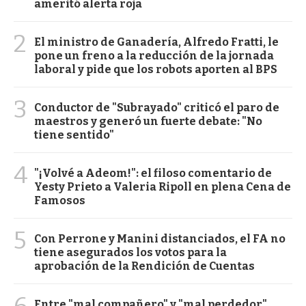
ameritó alerta roja
2
El ministro de Ganadería, Alfredo Fratti, le
pone un freno a la reducción de la jornada
laboral y pide que los robots aporten al BPS
3
Conductor de "Subrayado" criticó el paro de
maestros y generó un fuerte debate: "No
tiene sentido"
4
"¡Volvé a Adeom!": el filoso comentario de
Yesty Prieto a Valeria Ripoll en plena Cena de
Famosos
5
Con Perrone y Manini distanciados, el FA no
tiene asegurados los votos para la
aprobación de la Rendición de Cuentas
6
Entre "mal compañero" y "mal perdedor",