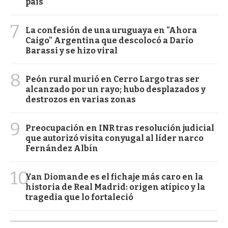
país
7
La confesión de una uruguaya en "Ahora
Caigo" Argentina que descolocó a Darío
Barassi y se hizo viral
8
Peón rural murió en Cerro Largo tras ser
alcanzado por un rayo; hubo desplazados y
destrozos en varias zonas
9
Preocupación en INR tras resolución judicial
que autorizó visita conyugal al líder narco
Fernández Albín
10
Yan Diomande es el fichaje más caro en la
historia de Real Madrid: origen atípico y la
tragedia que lo fortaleció