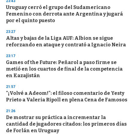
23:43
3
s
Uruguay cerró el grupo del Sudamericano
e
Femenino con derrota ante Argentina y jugará
c
por el quinto puesto
o
n
d
23:27
s
Altas y bajas de la Liga AUF: Albion se sigue
reforzando en ataque y contrató a Ignacio Neira
23:17
Games of the Future: Peñarol a paso firme se
metió en los cuartos de final de la competencia
en Kazajistán
21:57
"¡Volvé a Adeom!": el filoso comentario de Yesty
Prieto a Valeria Ripoll en plena Cena de Famosos
21:26
De mostrar su práctica a incrementar la
cantidad de jugadores citados: los primeros días
de Forlán en Uruguay