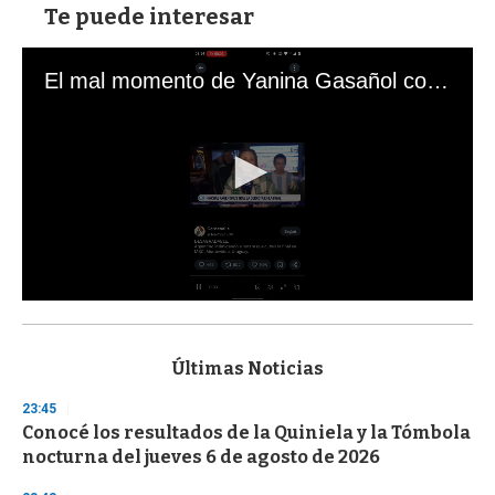
Te puede interesar
El mal momento de Yanina Gasañol con un hincha argentino en "Subrayado"
0
s
e
c
Últimas Noticias
o
n
23:45
d
Conocé los resultados de la Quiniela y la Tómbola
s
o
nocturna del jueves 6 de agosto de 2026
f
3