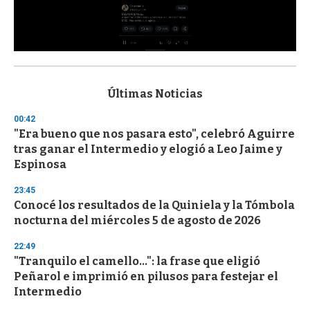
0
s
e
c
Últimas Noticias
o
n
00:42
d
"Era bueno que nos pasara esto", celebró Aguirre
s
o
tras ganar el Intermedio y elogió a Leo Jaime y
f
Espinosa
3
3
s
23:45
e
Conocé los resultados de la Quiniela y la Tómbola
c
nocturna del miércoles 5 de agosto de 2026
o
n
d
22:49
s
"Tranquilo el camello...": la frase que eligió
Peñarol e imprimió en pilusos para festejar el
Intermedio