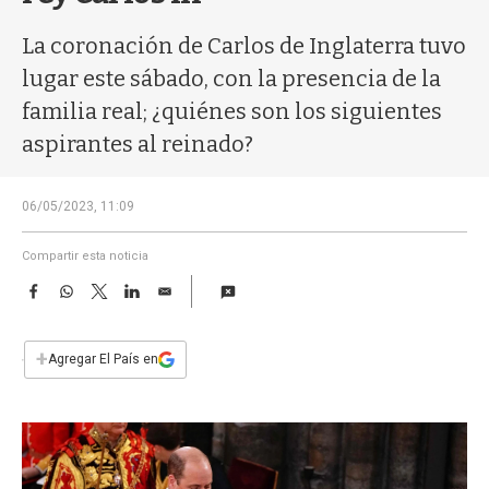
a
La coronación de Carlos de Inglaterra tuvo
lugar este sábado, con la presencia de la
familia real; ¿quiénes son los siguientes
aspirantes al reinado?
06/05/2023, 11:09
Compartir esta noticia
F
W
T
L
E
a
h
w
i
m
c
a
i
n
a
e
t
t
k
i
+
Agregar El País en
b
s
t
e
l
o
A
e
d
o
p
r
I
k
p
n