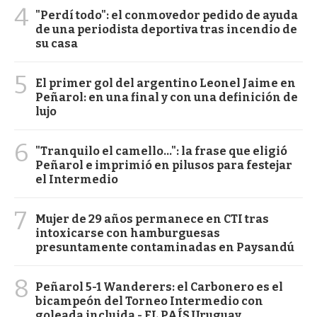
4
"Perdí todo": el conmovedor pedido de ayuda
de una periodista deportiva tras incendio de
su casa
5
El primer gol del argentino Leonel Jaime en
Peñarol: en una final y con una definición de
lujo
6
"Tranquilo el camello...": la frase que eligió
Peñarol e imprimió en pilusos para festejar
el Intermedio
7
Mujer de 29 años permanece en CTI tras
intoxicarse con hamburguesas
presuntamente contaminadas en Paysandú
8
Peñarol 5-1 Wanderers: el Carbonero es el
bicampeón del Torneo Intermedio con
goleada incluida - EL PAÍS Uruguay