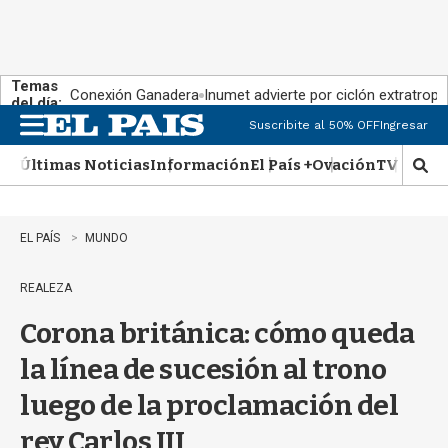
Temas
Conexión Ganadera
Inumet advierte por ciclón extratropi
del día:
Suscribite al 50% OFF
Ingresar
M
e
Últimas Noticias
Información
El País +
Ovación
TV Show
n
M
u
o
s
t
EL PAÍS
MUNDO
r
a
REALEZA
r
b
Corona británica: cómo queda
�
s
la línea de sucesión al trono
q
u
luego de la proclamación del
e
d
rey Carlos III