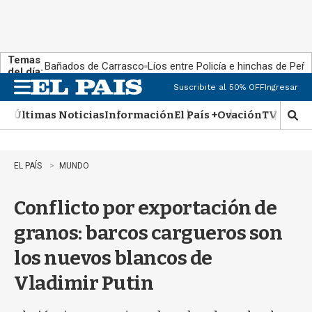
Temas
Bañados de Carrasco
Líos entre Policía e hinchas de Peña
del día:
Suscribite al 50% OFF
Ingresar
M
e
Últimas Noticias
Información
El País +
Ovación
TV Show
n
M
u
o
s
t
EL PAÍS
MUNDO
r
a
Conflicto por exportación de
r
b
granos: barcos cargueros son
�
s
los nuevos blancos de
q
u
Vladimir Putin
e
d