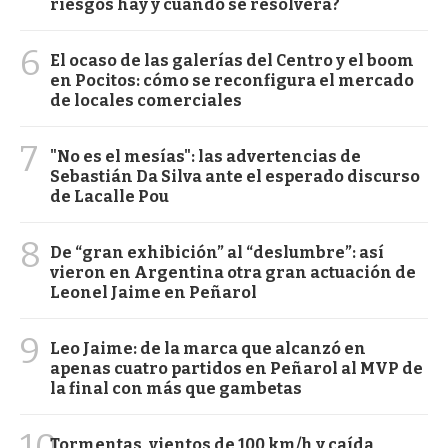
riesgos hay y cuándo se resolverá?
6
El ocaso de las galerías del Centro y el boom
en Pocitos: cómo se reconfigura el mercado
de locales comerciales
7
"No es el mesías": las advertencias de
Sebastián Da Silva ante el esperado discurso
de Lacalle Pou
8
De “gran exhibición” al “deslumbre”: así
vieron en Argentina otra gran actuación de
Leonel Jaime en Peñarol
9
Leo Jaime: de la marca que alcanzó en
apenas cuatro partidos en Peñarol al MVP de
la final con más que gambetas
10
Tormentas, vientos de 100 km/h y caída