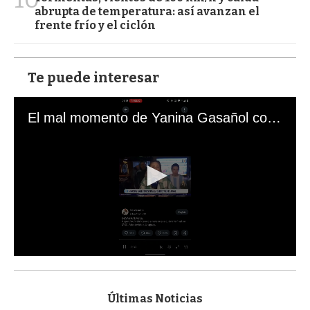
abrupta de temperatura: así avanzan el
frente frío y el ciclón
Te puede interesar
El mal momento de Yanina Gasañol con un hincha argentino en "Subrayado"
0
s
e
c
Últimas Noticias
o