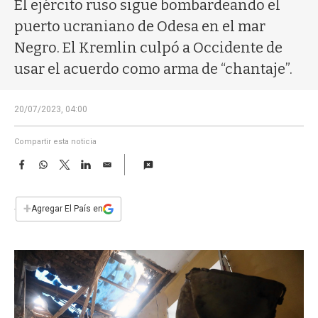
a
El ejército ruso sigue bombardeando el
puerto ucraniano de Odesa en el mar
Negro. El Kremlin culpó a Occidente de
usar el acuerdo como arma de “chantaje”.
20/07/2023, 04:00
Compartir esta noticia
F
W
T
L
E
a
h
w
i
m
c
a
i
n
a
e
t
t
k
i
+
Agregar El País en
b
s
t
e
l
o
A
e
d
o
p
r
I
k
p
n