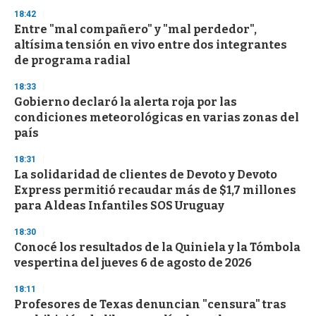
n
18:42
d
Entre "mal compañero" y "mal perdedor",
s
o
altísima tensión en vivo entre dos integrantes
f
de programa radial
3
3
s
18:33
e
Gobierno declaró la alerta roja por las
c
condiciones meteorológicas en varias zonas del
o
n
país
d
s
18:31
La solidaridad de clientes de Devoto y Devoto
Express permitió recaudar más de $1,7 millones
para Aldeas Infantiles SOS Uruguay
18:30
Conocé los resultados de la Quiniela y la Tómbola
vespertina del jueves 6 de agosto de 2026
18:11
Profesores de Texas denuncian "censura" tras