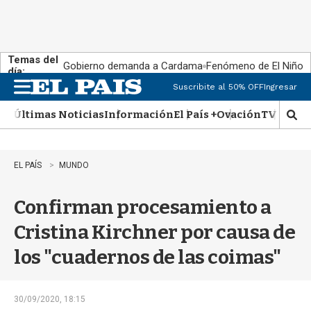
Temas del
Gobierno demanda a Cardama
Fenómeno de El Niño
día:
Suscribite al 50% OFF
Ingresar
M
e
Últimas Noticias
Información
El País +
Ovación
TV Show
n
M
u
o
s
t
EL PAÍS
MUNDO
r
a
Confirman procesamiento a
r
b
Cristina Kirchner por causa de
�
s
los "cuadernos de las coimas"
q
u
e
d
30/09/2020, 18:15