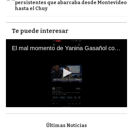
persistentes que abarcaba desde Montevideo
hasta el Chuy
Te puede interesar
El mal momento de Yanina Gasañol con un hincha argentino en "Subrayado"
0
s
e
c
Últimas Noticias
o
n