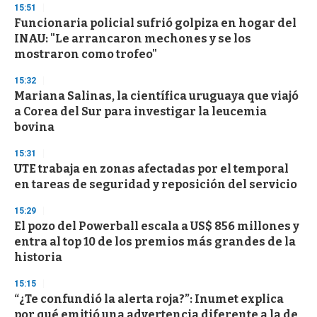
15:51
d
Funcionaria policial sufrió golpiza en hogar del
s
o
INAU: "Le arrancaron mechones y se los
f
mostraron como trofeo"
3
3
s
15:32
e
Mariana Salinas, la científica uruguaya que viajó
c
a Corea del Sur para investigar la leucemia
o
n
bovina
d
s
15:31
UTE trabaja en zonas afectadas por el temporal
en tareas de seguridad y reposición del servicio
15:29
El pozo del Powerball escala a US$ 856 millones y
entra al top 10 de los premios más grandes de la
historia
15:15
“¿Te confundió la alerta roja?”: Inumet explica
por qué emitió una advertencia diferente a la de