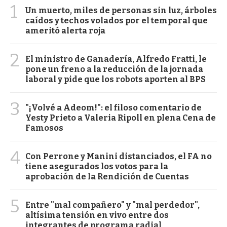
1
Un muerto, miles de personas sin luz, árboles
caídos y techos volados por el temporal que
ameritó alerta roja
2
El ministro de Ganadería, Alfredo Fratti, le
pone un freno a la reducción de la jornada
laboral y pide que los robots aporten al BPS
3
"¡Volvé a Adeom!": el filoso comentario de
Yesty Prieto a Valeria Ripoll en plena Cena de
Famosos
4
Con Perrone y Manini distanciados, el FA no
tiene asegurados los votos para la
aprobación de la Rendición de Cuentas
5
Entre "mal compañero" y "mal perdedor",
altísima tensión en vivo entre dos
integrantes de programa radial