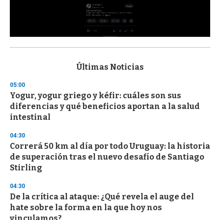
0
s
e
c
Últimas Noticias
o
n
05:00
d
Yogur, yogur griego y kéfir: cuáles son sus
s
o
diferencias y qué beneficios aportan a la salud
f
intestinal
3
3
s
04:30
e
Correrá 50 km al día por todo Uruguay: la historia
c
de superación tras el nuevo desafío de Santiago
o
n
Stirling
d
s
04:30
De la crítica al ataque: ¿Qué revela el auge del
hate sobre la forma en la que hoy nos
vinculamos?