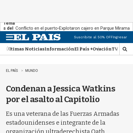
Tema
s del
Conflicto en el puerto
Explotaron cajero en Parque Miramar
día:
Suscribite al 50% OFF
Ingresar
M
e
Últimas Noticias
Información
El País +
Ovación
TV Show
n
M
u
o
s
t
EL PAÍS
MUNDO
r
a
Condenan a Jessica Watkins
r
b
por el asalto al Capitolio
�
s
q
Es una veterana de las Fuerzas Armadas
u
estadounidenses e integrante de la
e
d
organización ultraderechista Oath