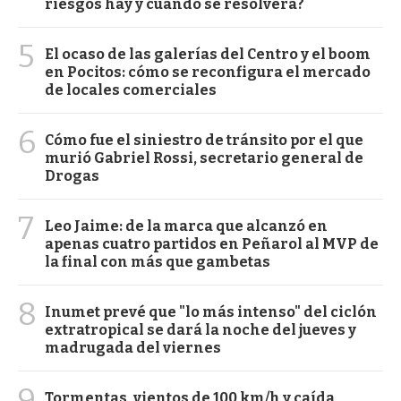
riesgos hay y cuándo se resolverá?
5
El ocaso de las galerías del Centro y el boom
en Pocitos: cómo se reconfigura el mercado
de locales comerciales
6
Cómo fue el siniestro de tránsito por el que
murió Gabriel Rossi, secretario general de
Drogas
7
Leo Jaime: de la marca que alcanzó en
apenas cuatro partidos en Peñarol al MVP de
la final con más que gambetas
8
Inumet prevé que "lo más intenso" del ciclón
extratropical se dará la noche del jueves y
madrugada del viernes
9
Tormentas, vientos de 100 km/h y caída