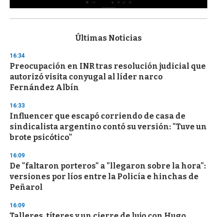
0
s
e
c
Últimas Noticias
o
n
16:34
d
Preocupación en INR tras resolución judicial que
s
o
autorizó visita conyugal al líder narco
f
Fernández Albín
3
3
s
16:33
e
Influencer que escapó corriendo de casa de
c
sindicalista argentino contó su versión: "Tuve un
o
n
brote psicótico"
d
s
16:09
De "faltaron porteros" a "llegaron sobre la hora":
versiones por líos entre la Policía e hinchas de
Peñarol
16:09
Talleres, títeres y un cierre de lujo con Hugo