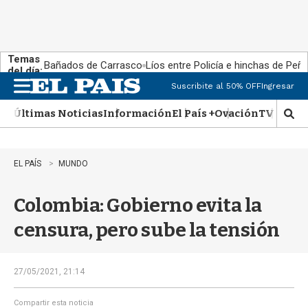
Temas
Bañados de Carrasco
Líos entre Policía e hinchas de Peña
del día:
Suscribite al 50% OFF
Ingresar
M
e
Últimas Noticias
Información
El País +
Ovación
TV Show
n
M
u
o
s
t
EL PAÍS
MUNDO
r
a
Colombia: Gobierno evita la
r
b
censura, pero sube la tensión
�
s
q
u
27/05/2021, 21:14
e
d
Compartir esta noticia