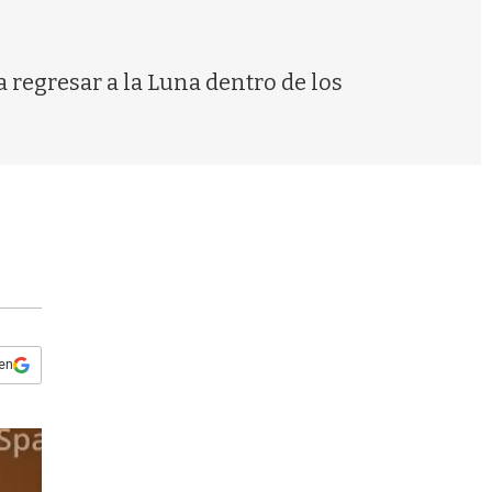
s
q
u
e
regresar a la Luna dentro de los
d
a
 en