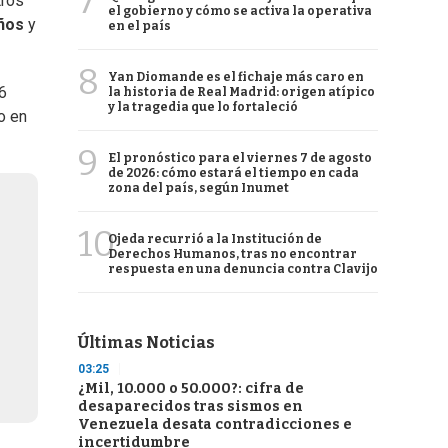
7
tros
el gobierno y cómo se activa la operativa
años
y
en el país
8
Yan Diomande es el fichaje más caro en
6
la historia de Real Madrid: origen atípico
y la tragedia que lo fortaleció
o en
9
El pronóstico para el viernes 7 de agosto
de 2026: cómo estará el tiempo en cada
zona del país, según Inumet
10
Ojeda recurrió a la Institución de
Derechos Humanos, tras no encontrar
respuesta en una denuncia contra Clavijo
Últimas Noticias
03:25
¿Mil, 10.000 o 50.000?: cifra de
desaparecidos tras sismos en
Venezuela desata contradicciones e
incertidumbre