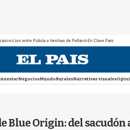
rrasco
Líos entre Policía e hinchas de Peñarol
En Clave País
ienestar
Negocios
Mundo
Rurales
Narrativas visuales
Opin
de Blue Origin: del sacudón