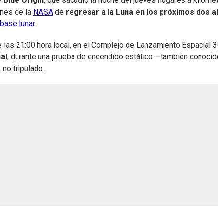
e
Blue Origin
, que sacudió la noche del jueves hogares a kilóme
anes de la
NASA
de
regresar a la Luna en los próximos dos 
 base lunar
.
e las 21:00 hora local, en el Complejo de Lanzamiento Espacial 3
al
, durante una prueba de encendido estático —también conocid
 no tripulado.