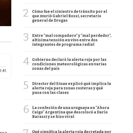
2
Cómo fue el siniestro de tránsito por el
que murió Gabriel Rossi, secretario
general de Drogas
3
Entre "mal compañero" y "mal perdedor",
altísima tensión en vivo entre dos
integrantes de programa radial
4
Gobierno declaró la alerta roja por las
condiciones meteorológicas en varias
zonas del país
Duración: 41 segundos
0:41
5
Director del Sinae explicó qué implica la
alerta roja para zonas costeras y qué
pasa con las clases
6
La confesión de una uruguaya en "Ahora
Caigo" Argentina que descolocó a Darío
Barassi y se hizo viral
Qué significa la alerta roja decretada por