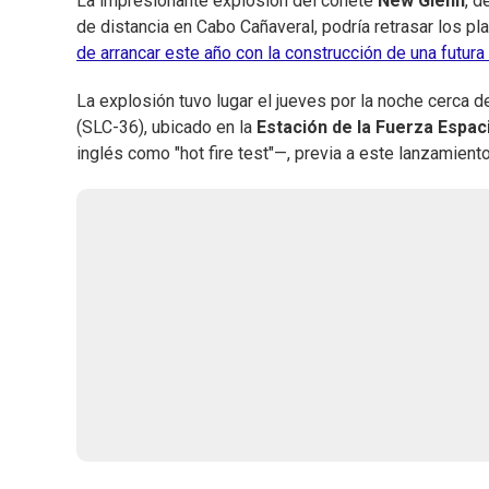
La impresionante explosión del cohete
New Glenn
, d
de distancia en Cabo Cañaveral, podría retrasar los pl
de arrancar este año con la construcción de una futura
La explosión tuvo lugar el jueves por la noche cerca d
(SLC-36), ubicado en la
Estación de la Fuerza Espaci
inglés como "hot fire test"—, previa a este lanzamiento