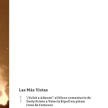
Las Más Vistas
1
"¡Volvé a Adeom!": el filoso comentario de
Yesty Prieto a Valeria Ripoll en plena
Cena de Famosos