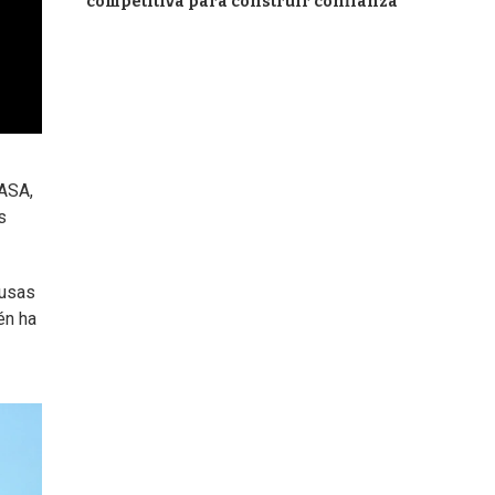
competitiva para construir confianza
NASA,
s
ausas
én ha