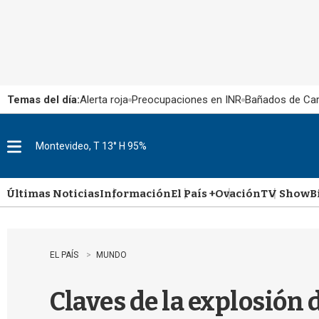
Temas del día:
Alerta roja
Preocupaciones en INR
Bañados de Ca
Montevideo, T 13° H 95%
M
e
n
u
Últimas Noticias
Información
El País +
Ovación
TV Show
B
EL PAÍS
MUNDO
Claves de la explosión 