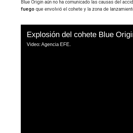
Blue Origin aún no ha comunicado las causas del accid
fuego
que envolvió el cohete y la zona de lanzamient