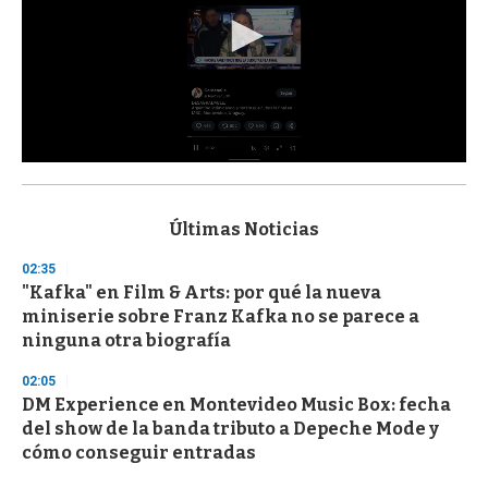
0
s
e
c
Últimas Noticias
o
n
02:35
d
"Kafka" en Film & Arts: por qué la nueva
s
o
miniserie sobre Franz Kafka no se parece a
f
ninguna otra biografía
3
3
s
02:05
e
DM Experience en Montevideo Music Box: fecha
c
del show de la banda tributo a Depeche Mode y
o
n
cómo conseguir entradas
d
s