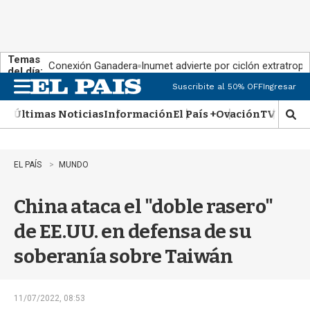
Temas
Conexión Ganadera
Inumet advierte por ciclón extratropi
del día:
Suscribite al 50% OFF
Ingresar
M
e
Últimas Noticias
Información
El País +
Ovación
TV Show
n
M
u
o
s
t
EL PAÍS
MUNDO
r
a
China ataca el "doble rasero"
r
b
de EE.UU. en defensa de su
�
s
soberanía sobre Taiwán
q
u
e
d
11/07/2022, 08:53