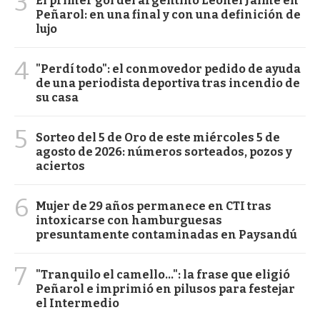
3
El primer gol del argentino Leonel Jaime en
Peñarol: en una final y con una definición de
lujo
4
"Perdí todo": el conmovedor pedido de ayuda
de una periodista deportiva tras incendio de
su casa
5
Sorteo del 5 de Oro de este miércoles 5 de
agosto de 2026: números sorteados, pozos y
aciertos
6
Mujer de 29 años permanece en CTI tras
intoxicarse con hamburguesas
presuntamente contaminadas en Paysandú
7
"Tranquilo el camello...": la frase que eligió
Peñarol e imprimió en pilusos para festejar
el Intermedio