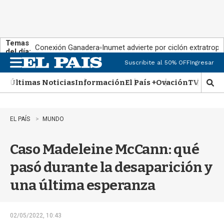
Temas
Conexión Ganadera
Inumet advierte por ciclón extratropi
del día:
Suscribite al 50% OFF
Ingresar
M
e
Últimas Noticias
Información
El País +
Ovación
TV Show
n
M
u
o
s
t
EL PAÍS
MUNDO
r
a
Caso Madeleine McCann: qué
r
b
pasó durante la desaparición y
�
s
una última esperanza
q
u
e
d
02/05/2022, 10:43