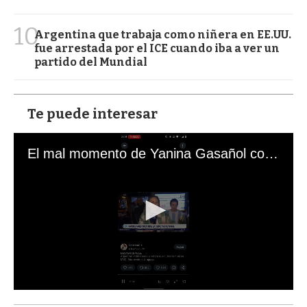
10
Argentina que trabaja como niñera en EE.UU.
fue arrestada por el ICE cuando iba a ver un
partido del Mundial
Te puede interesar
El mal momento de Yanina Gasañol con un hincha argentino en "Subrayado"
0
s