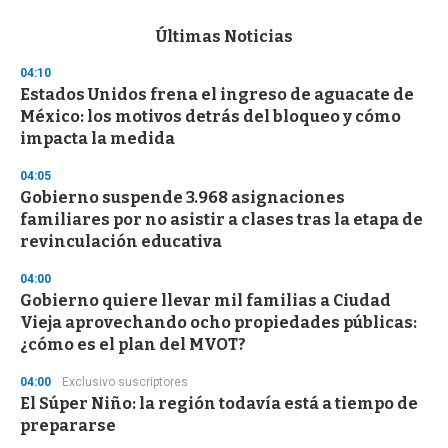
e
c
Últimas Noticias
o
n
04:10
d
Estados Unidos frena el ingreso de aguacate de
s
o
México: los motivos detrás del bloqueo y cómo
f
impacta la medida
3
3
s
04:05
e
Gobierno suspende 3.968 asignaciones
c
familiares por no asistir a clases tras la etapa de
o
n
revinculación educativa
d
s
04:00
Gobierno quiere llevar mil familias a Ciudad
Vieja aprovechando ocho propiedades públicas:
¿cómo es el plan del MVOT?
04:00
Exclusivo suscriptores
El Súper Niño: la región todavía está a tiempo de
prepararse