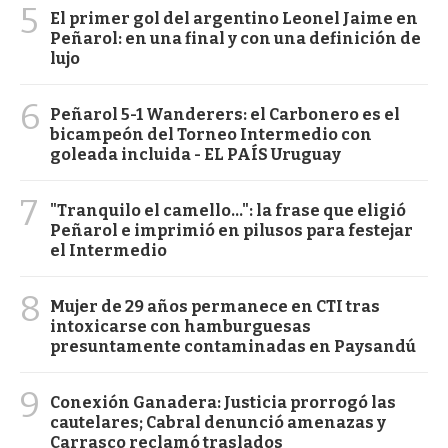
5
El primer gol del argentino Leonel Jaime en
Peñarol: en una final y con una definición de
lujo
6
Peñarol 5-1 Wanderers: el Carbonero es el
bicampeón del Torneo Intermedio con
goleada incluida - EL PAÍS Uruguay
7
"Tranquilo el camello...": la frase que eligió
Peñarol e imprimió en pilusos para festejar
el Intermedio
8
Mujer de 29 años permanece en CTI tras
intoxicarse con hamburguesas
presuntamente contaminadas en Paysandú
9
Conexión Ganadera: Justicia prorrogó las
cautelares; Cabral denunció amenazas y
Carrasco reclamó traslados